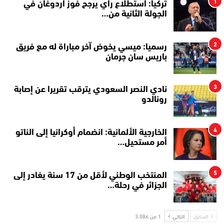
1
تركيا: استطلاع رأي يرجح فوز أردوغان في
الجولة الثانية من…
2
رسميا: ميسي يخوض آخر مباراة له مع فريق
باريس سان جرمان
3
نادي النصر السعودي يترقب تقريرا عن إصابة
رونالدو
4
الخارجية الألمانية: انضمام أوكرانيا إلى الناتو
أمر مستحيل…
5
المنتخب الوطني لأقل من 17 سنة يغادر إلى
الجزائر في رحلة…
السابق
التالي
1 من 3٬086