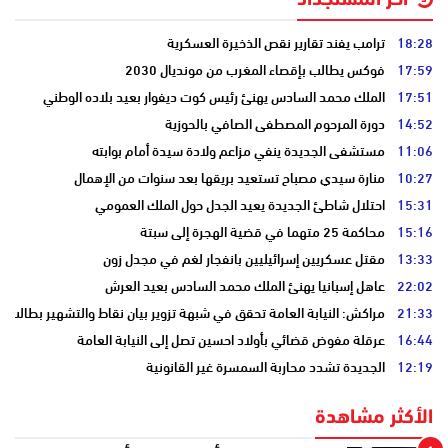
آخر المستجداد
18:28
ترامب يفند تقارير نقص الذخيرة العسكرية
17:59
فوكس يطالب بإقصاء المغرب من مونديال 2030
17:51
الملك محمد السادس يهنئ رئيس كوت ديفوار بعيد بلاده الوطني
14:52
دورة المرحوم المصطفى الصافي بالحوزية
11:06
مستشفى الجديدة ينفي مزاعم ولادة سيدة أمام بوابته
10:27
منارة سيدي مصباح تستعيد بريقها بعد سنوات من الإهمال
15:31
احتلال شاطئ الجديدة يعيد الجدل حول الملك العمومي
15:16
محاكمة 25 متهما في قضية الهجرة إلى سبتة
13:33
مقتل عسكريين إسرائيليين بانفجار لغم في مجدل زون
22:02
عاهل إسبانيا يهنئ الملك محمد السادس بعيد العرش
21:33
مراكش: النيابة العامة تحقق في شبهة تزوير بيان نقاط والتشهير بطالب
16:44
عرقلة مفوض قضائي بأولاد احسين تصل إلى النيابة العامة
12:19
الجديدة تشدد محاربة السمسرة غير القانونية
الأكثر مشاهدة