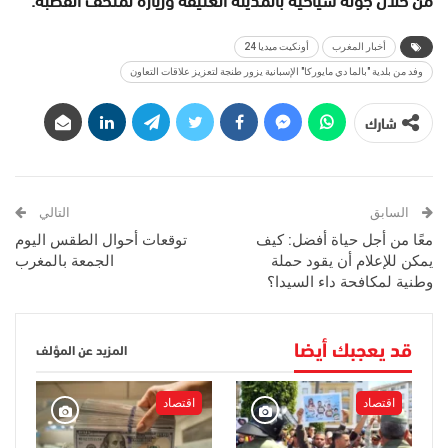
أخبار المغرب
أونكيت ميديا 24
وفد من بلدية "بالما دي مايوركا" الإسبانية يزور طنجة لتعزيز علاقات التعاون
شارك
السابق
التالي
معًا من أجل حياة أفضل: كيف
توقعات أحوال الطقس اليوم
يمكن للإعلام أن يقود حملة
الجمعة بالمغرب
وطنية لمكافحة داء السيدا؟
قد يعجبك أيضا
المزيد عن المؤلف
اقتصاد
اقتصاد