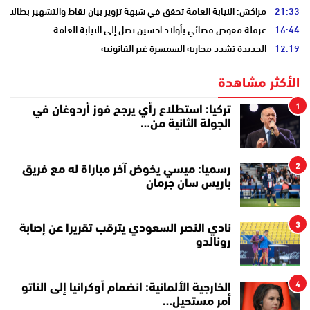
21:33
مراكش: النيابة العامة تحقق في شبهة تزوير بيان نقاط والتشهير بطالب
16:44
عرقلة مفوض قضائي بأولاد احسين تصل إلى النيابة العامة
12:19
الجديدة تشدد محاربة السمسرة غير القانونية
الأكثر مشاهدة
1
تركيا: استطلاع رأي يرجح فوز أردوغان في
الجولة الثانية من…
2
رسميا: ميسي يخوض آخر مباراة له مع فريق
باريس سان جرمان
3
نادي النصر السعودي يترقب تقريرا عن إصابة
رونالدو
4
الخارجية الألمانية: انضمام أوكرانيا إلى الناتو
أمر مستحيل…