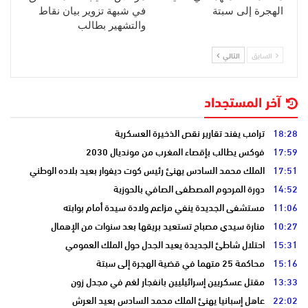
الهجرة إلى سبتة
في شبهة تزوير بيان نقاط
والتشهير بطالب
السابق
التالي
آخر المستجداد
18:28
ترامب يفند تقارير نقص الذخيرة العسكرية
17:59
فوكس يطالب بإقصاء المغرب من مونديال 2030
17:51
الملك محمد السادس يهنئ رئيس كوت ديفوار بعيد بلاده الوطني
14:52
دورة المرحوم المصطفى الصافي بالحوزية
11:06
مستشفى الجديدة ينفي مزاعم ولادة سيدة أمام بوابته
10:27
منارة سيدي مصباح تستعيد بريقها بعد سنوات من الإهمال
15:31
احتلال شاطئ الجديدة يعيد الجدل حول الملك العمومي
15:16
محاكمة 25 متهما في قضية الهجرة إلى سبتة
13:33
مقتل عسكريين إسرائيليين بانفجار لغم في مجدل زون
22:02
عاهل إسبانيا يهنئ الملك محمد السادس بعيد العرش