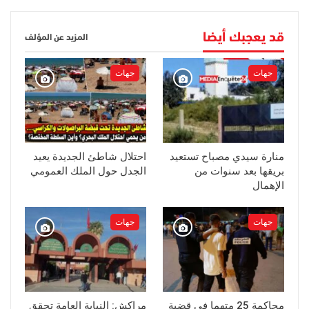
قد يعجبك أيضا
المزيد عن المؤلف
جهات
جهات
منارة سيدي مصباح تستعيد
احتلال شاطئ الجديدة يعيد
بريقها بعد سنوات من
الجدل حول الملك العمومي
الإهمال
جهات
جهات
محاكمة 25 متهما في قضية
مراكش: النيابة العامة تحقق