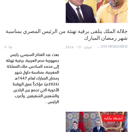
جلالة الملك يتلقى برقية تهنئة من الرئيس المصري بمناسبة
شهر رمضان المبارك
فبراير - 19 - 2026
0
AYDANI MOHAMED
بعث عبد الفتاح السيسي، رئيس
جمهورية مصر العربية، برقية تهنئة
إلى محمد السادس، ملك المملكة
المغربية، بمناسبة حلول شهر
رمضان المبارك لعام 1447هـ
(2026م)، مؤكداً عمق الروابط
الأخوية التي تجمع بين البلدين
والشعبين الشقيقين. وأعرب
الرئيس…
أنشطة ملكية