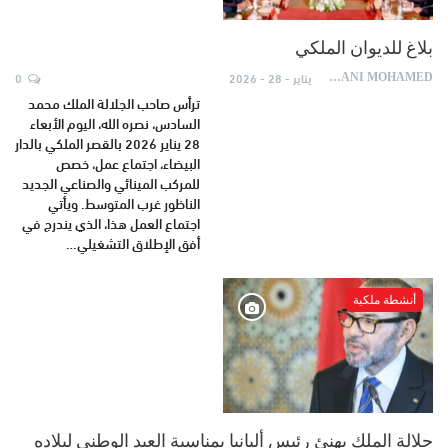
بلاغ للديوان الملكي
يناير - 28 - 2026
0
AYDANI MOHAMED
ترأس صاحب الجلالة الملك محمد
السادس، نصره الله، اليوم الأبعاء
28 يناير 2026 بالقصر الملكي بالدار
البيضاء، اجتماع عمل، خصص
للمركب المينائي والصناعي الجديد
الناظور غرب المتوسط. ويأتي
اجتماع العمل هذا، الذي يندرج في
أفق الإطلاق التشغيلي…
أنشطة ملكية
جلالة الملك يهنئ رئيس ألبانيا بمناسبة العيد الوطني لبلاده