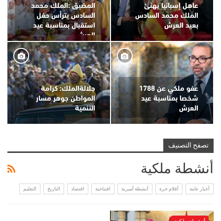
عاهل إسبانيا يهنئ
المضيق :الملك محمد
الملك محمد السادس
السادس يترأس حفل
بعيد العرش
استقبال بمناسبة عيد
العرش
عفو ملكي عن 1788
جلالةالملك: كرامة
شخصا بمناسبة عيد
المواطن جوهر مسار
العرش
التنمية
تصفح التصنيف
أنشطة ملكية
أخبار عامة
أقلام حرة
أنشطة أميرية
افتتاحية
اقتصاد
التاريخ
التعليم