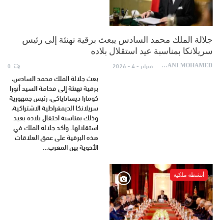
جلالة الملك محمد السادس يبعث برقية تهنئة إلى رئيس
سريلانكا بمناسبة عيد استقلال بلاده
فبراير - 4 - 2026
0
AYDANI MOHAMED
بعث جلالة الملك محمد السادس،
برقية تهنئة إلى فخامة السيد أنورا
كومارا ديساناياكي، رئيس جمهورية
سريلانكا الديمقراطية الاشتراكية،
وذلك بمناسبة احتفال بلاده بعيد
استقلالها. وأكد جلالة الملك في
هذه البرقية على عمق العلاقات
الأخوية بين المغرب…
أنشطة ملكية