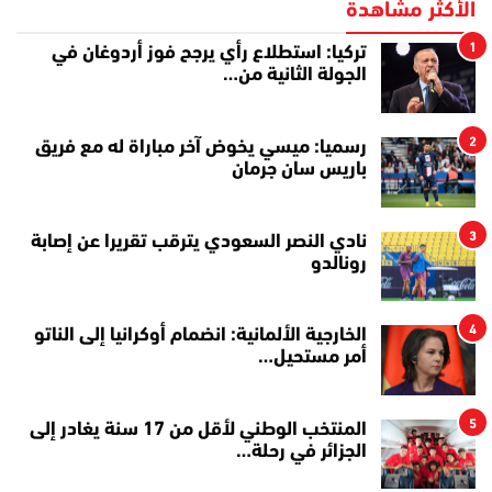
الأكثر مشاهدة
1
تركيا: استطلاع رأي يرجح فوز أردوغان في
الجولة الثانية من…
2
رسميا: ميسي يخوض آخر مباراة له مع فريق
باريس سان جرمان
3
نادي النصر السعودي يترقب تقريرا عن إصابة
رونالدو
4
الخارجية الألمانية: انضمام أوكرانيا إلى الناتو
أمر مستحيل…
5
المنتخب الوطني لأقل من 17 سنة يغادر إلى
الجزائر في رحلة…