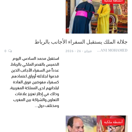
أنشطة ملكية
جلالة الملك يستقبل السفراء الأجانب بالرباط
فبراير - 26 - 2026
0
AYDANI MOHAMED
استقبل محمد السادس، اليوم
الخميس بالقصر الملكي بالرباط،
عدداً من السفراء الأجانب الذين
قدموا لجلالته أوراق اعتمادهم
كسفراء مفوضين فوق العادة
لبلدانهم لدى المملكة المغربية،
وذلك في إطار تعزيز علاقات
التعاون والشراكة بين المغرب
ومختلف دول…
أنشطة ملكية