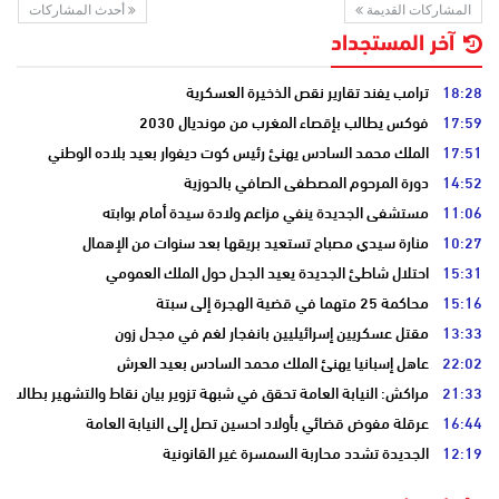
المشاركات القديمة
أحدث المشاركات
آخر المستجداد
18:28
ترامب يفند تقارير نقص الذخيرة العسكرية
17:59
فوكس يطالب بإقصاء المغرب من مونديال 2030
17:51
الملك محمد السادس يهنئ رئيس كوت ديفوار بعيد بلاده الوطني
14:52
دورة المرحوم المصطفى الصافي بالحوزية
11:06
مستشفى الجديدة ينفي مزاعم ولادة سيدة أمام بوابته
10:27
منارة سيدي مصباح تستعيد بريقها بعد سنوات من الإهمال
15:31
احتلال شاطئ الجديدة يعيد الجدل حول الملك العمومي
15:16
محاكمة 25 متهما في قضية الهجرة إلى سبتة
13:33
مقتل عسكريين إسرائيليين بانفجار لغم في مجدل زون
22:02
عاهل إسبانيا يهنئ الملك محمد السادس بعيد العرش
21:33
مراكش: النيابة العامة تحقق في شبهة تزوير بيان نقاط والتشهير بطالب
16:44
عرقلة مفوض قضائي بأولاد احسين تصل إلى النيابة العامة
12:19
الجديدة تشدد محاربة السمسرة غير القانونية