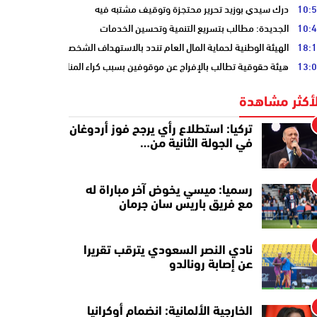
10:
درك سيدي بوزيد تحرير محتجزة وتوقيف مشتبه فيه
10:
الجديدة: مطالب بتسريع التنمية وتحسين الخدمات
18:
الهيئة الوطنية لحماية المال العام تندد بالاستهداف الشخصي
13:
هيئة حقوقية تطالب بالإفراج عن موقوفين بسبب كراء المنازل المفروشة
لأكثر مشاهدة
تركيا: استطلاع رأي يرجح فوز أردوغان
في الجولة الثانية من…
رسميا: ميسي يخوض آخر مباراة له
مع فريق باريس سان جرمان
نادي النصر السعودي يترقب تقريرا
عن إصابة رونالدو
الخارجية الألمانية: انضمام أوكرانيا