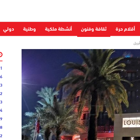
أقلام حرة
ثقافة وفنون
أنشطة ملكية
وطنية
دولي
31
16
33
02
33
44
19
38
52