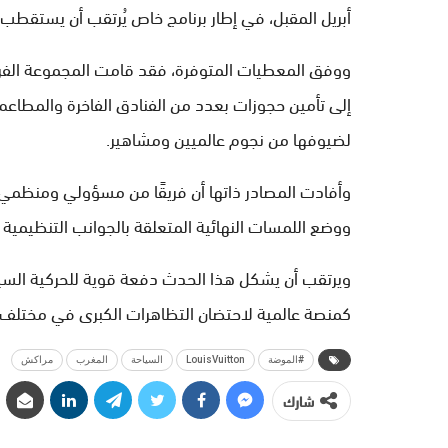
أبريل المقبل، في إطار برنامج خاص يُرتقب أن يستقطب
ووفق المعطيات المتوفرة، فقد قامت المجموعة الفرنس
إلى تأمين حجوزات بعدد من الفنادق الفاخرة والمطاعم ا
لضيوفها من نجوم عالميين ومشاهير.
وأفادت المصادر ذاتها أن فريقًا من مسؤولي ومنظمي ال
ووضع اللمسات النهائية المتعلقة بالجوانب التنظيمية 
ويرتقب أن يشكل هذا الحدث دفعة قوية للحركية السياح
كمنصة عالمية لاحتضان التظاهرات الكبرى في مختلف 
#الموضة
LouisVuitton
السياحة
المغرب
مراكش
شارك