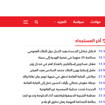
حوادث
سياسة
المزيد
آخر المستجداد
15:
احتلال شاطئ الجديدة يعيد الجدل حول الملك العمومي
15:
محاكمة 25 متهما في قضية الهجرة إلى سبتة
13:
مقتل عسكريين إسرائيليين بانفجار لغم في مجدل زون
22:
عاهل إسبانيا يهنئ الملك محمد السادس بعيد العرش
21:
مراكش: النيابة العامة تحقق في شبهة تزوير بيان نقاط والتشهير بطالب
16:
عرقلة مفوض قضائي بأولاد احسين تصل إلى النيابة العامة
12:
الجديدة تشدد محاربة السمسرة غير القانونية
23:
منظمة الشبيبة الديمقراطيةتنتقد أداء الحكومة وتدعو لتمكين الشباب
14:
بطاقة الصحافة المهنية رهان تخليق الإعلام