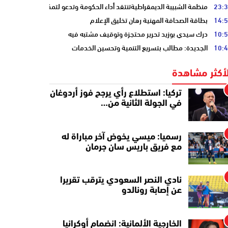
23:
منظمة الشبيبة الديمقراطيةتنتقد أداء الحكومة وتدعو لتمكين الشباب
14:
بطاقة الصحافة المهنية رهان تخليق الإعلام
10:
درك سيدي بوزيد تحرير محتجزة وتوقيف مشتبه فيه
10:
الجديدة: مطالب بتسريع التنمية وتحسين الخدمات
لأكثر مشاهدة
تركيا: استطلاع رأي يرجح فوز أردوغان
في الجولة الثانية من…
رسميا: ميسي يخوض آخر مباراة له
مع فريق باريس سان جرمان
نادي النصر السعودي يترقب تقريرا
عن إصابة رونالدو
الخارجية الألمانية: انضمام أوكرانيا