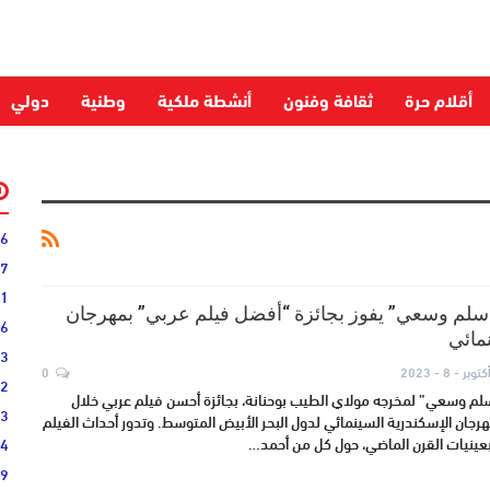
أقلام حرة
ثقافة وفنون
أنشطة ملكية
وطنية
دولي
06
27
31
“سلم وسعي” يفوز بجائزة “أفضل فيلم عربي” بمهرجان
16
مائي
33
كتوبر - 8 - 2023
0
02
سلم وسعي” لمخرجه مولاي الطيب بوحنانة، بجائزة أحسن فيلم عربي خلال
33
يات الدورة 39 لمهرجان الإسكندرية السينمائي لدول البحر الأبيض المتوسط. وتدور أحداث الفيلم
44
19