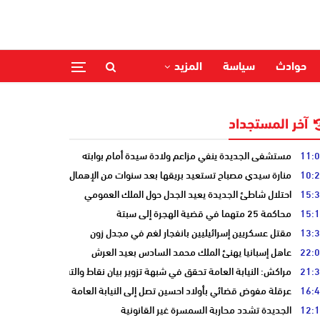
حوادث
سياسة
المزيد
آخر المستجداد
11:
مستشفى الجديدة ينفي مزاعم ولادة سيدة أمام بوابته
10:
منارة سيدي مصباح تستعيد بريقها بعد سنوات من الإهمال
15:
احتلال شاطئ الجديدة يعيد الجدل حول الملك العمومي
15:
محاكمة 25 متهما في قضية الهجرة إلى سبتة
13:
مقتل عسكريين إسرائيليين بانفجار لغم في مجدل زون
22:
عاهل إسبانيا يهنئ الملك محمد السادس بعيد العرش
21:
مراكش: النيابة العامة تحقق في شبهة تزوير بيان نقاط والتشهير بطالب
16:
عرقلة مفوض قضائي بأولاد احسين تصل إلى النيابة العامة
12:
الجديدة تشدد محاربة السمسرة غير القانونية