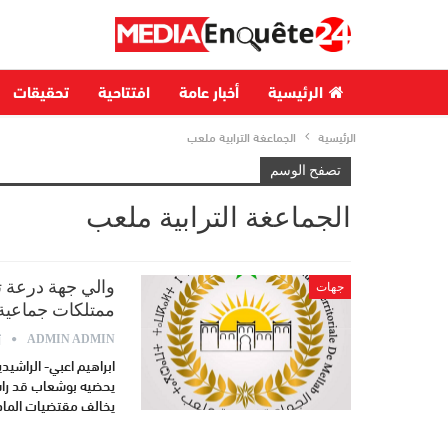
الرئيسية
أخبار عامة
افتتاحية
تحقيقات
الرئيسية
الجماعغة الترابية ملعب
تصفح الوسم
الجماعغة الترابية ملعب
والي جهة درعة 
جهات
ممتلكات جماعية
أ
ADMIN ADMIN
ابراهيم اعبي- الراشي
يحضيه بوشعاب قد راس
يخالف مقتضيات المادة 92 من القانون التنظيمي رقم 113/14.