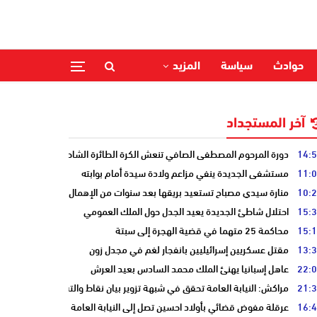
حوادث
سياسة
المزيد
آخر المستجداد
14:
دورة المرحوم المصطفى الصافي تنعش الكرة الطائرة الشاطئية بالحوزية
11:
مستشفى الجديدة ينفي مزاعم ولادة سيدة أمام بوابته
10:
منارة سيدي مصباح تستعيد بريقها بعد سنوات من الإهمال
15:
احتلال شاطئ الجديدة يعيد الجدل حول الملك العمومي
15:
محاكمة 25 متهما في قضية الهجرة إلى سبتة
13:
مقتل عسكريين إسرائيليين بانفجار لغم في مجدل زون
22:
عاهل إسبانيا يهنئ الملك محمد السادس بعيد العرش
21:
مراكش: النيابة العامة تحقق في شبهة تزوير بيان نقاط والتشهير بطالب
16:
عرقلة مفوض قضائي بأولاد احسين تصل إلى النيابة العامة