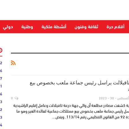
أقلام حرة
ثقافة وفنون
أنشطة ملكية
وطنية
دولي
52
06
27
تافيلالت يراسل رئيس جماعة ملعب بخصوص بيع
31
16
غسطس - 30 - 2023
0
33
دية كشفت مصادر مطلعة أن والي جهة درعة تافيلالت وعامل إقليم الراشيدية
02
ل رئيس جماعة ملعب بخصوص بيع ممتلكات جماعية لفائدة الغير وهو ما
 وينص…
33
44