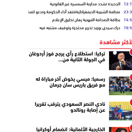
12:
الجديدة تشدد محاربة السمسرة غير القانونية
23:
منظمة الشبيبة الديمقراطيةتنتقد أداء الحكومة وتدعو لتمكين الشباب
14:
بطاقة الصحافة المهنية رهان تخليق الإعلام
10:
درك سيدي بوزيد تحرير محتجزة وتوقيف مشتبه فيه
لأكثر مشاهدة
تركيا: استطلاع رأي يرجح فوز أردوغان
في الجولة الثانية من…
رسميا: ميسي يخوض آخر مباراة له
مع فريق باريس سان جرمان
نادي النصر السعودي يترقب تقريرا
عن إصابة رونالدو
الخارجية الألمانية: انضمام أوكرانيا