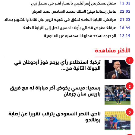
13:33
مقتل عسكريين إسرائيليين بانفجار لغم في مجدل زون
22:02
عاهل إسبانيا يهنئ الملك محمد السادس بعيد العرش
21:33
مراكش: النيابة العامة تحقق في شبهة تزوير بيان نقاط والتشهير بطالب
16:44
عرقلة مفوض قضائي بأولاد احسين تصل إلى النيابة العامة
12:19
الجديدة تشدد محاربة السمسرة غير القانونية
الأكثر مشاهدة
1
تركيا: استطلاع رأي يرجح فوز أردوغان في
الجولة الثانية من…
2
رسميا: ميسي يخوض آخر مباراة له مع فريق
باريس سان جرمان
3
نادي النصر السعودي يترقب تقريرا عن إصابة
رونالدو