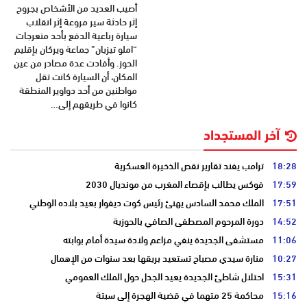
أصيب العديد من الأشخاص بجروح
إثر حادثة سير مروعة إثر انقلاب
سيارة رباعية الدفع بأحد منعرجات
“املو تيزيان” جماعة ويركان بإقليم
الحوز. وأفادت عدة مصادر من عين
المكان، أن السيارة كانت تقل
مواطنين من أحد دواوير المنطقة
كانوا في طريقهم إلى…
آخر المستجداد
18:28
ترامب يفند تقارير نقص الذخيرة العسكرية
17:59
فوكس يطالب بإقصاء المغرب من مونديال 2030
17:51
الملك محمد السادس يهنئ رئيس كوت ديفوار بعيد بلاده الوطني
14:52
دورة المرحوم المصطفى الصافي بالحوزية
11:06
مستشفى الجديدة ينفي مزاعم ولادة سيدة أمام بوابته
10:27
منارة سيدي مصباح تستعيد بريقها بعد سنوات من الإهمال
15:31
احتلال شاطئ الجديدة يعيد الجدل حول الملك العمومي
15:16
محاكمة 25 متهما في قضية الهجرة إلى سبتة