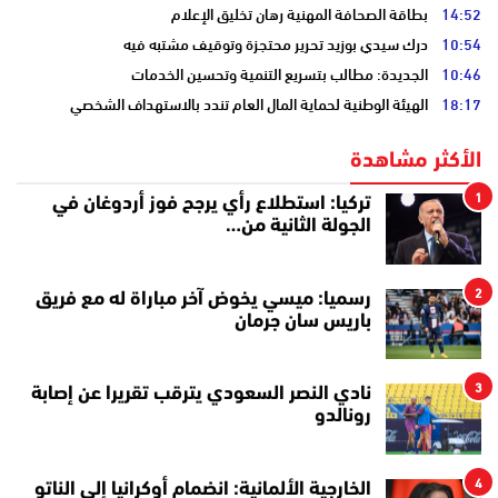
14:52
بطاقة الصحافة المهنية رهان تخليق الإعلام
10:54
درك سيدي بوزيد تحرير محتجزة وتوقيف مشتبه فيه
10:46
الجديدة: مطالب بتسريع التنمية وتحسين الخدمات
18:17
الهيئة الوطنية لحماية المال العام تندد بالاستهداف الشخصي
الأكثر مشاهدة
1
تركيا: استطلاع رأي يرجح فوز أردوغان في
الجولة الثانية من…
2
رسميا: ميسي يخوض آخر مباراة له مع فريق
باريس سان جرمان
3
نادي النصر السعودي يترقب تقريرا عن إصابة
رونالدو
4
الخارجية الألمانية: انضمام أوكرانيا إلى الناتو