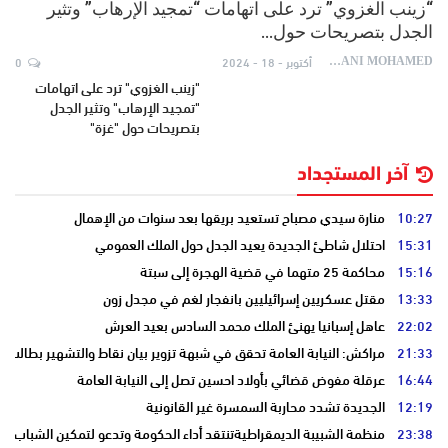
“زينب الغزوي” ترد على اتهامات “تمجيد الإرهاب” وتثير
الجدل بتصريحات حول…
أكتوبر - 18 - 2024
0
AYDANI MOHAMED
"زينب الغزوي" ترد على اتهامات
"تمجيد الإرهاب" وتثير الجدل
بتصريحات حول "غزة"
آخر المستجداد
10:27
منارة سيدي مصباح تستعيد بريقها بعد سنوات من الإهمال
15:31
احتلال شاطئ الجديدة يعيد الجدل حول الملك العمومي
15:16
محاكمة 25 متهما في قضية الهجرة إلى سبتة
13:33
مقتل عسكريين إسرائيليين بانفجار لغم في مجدل زون
22:02
عاهل إسبانيا يهنئ الملك محمد السادس بعيد العرش
21:33
مراكش: النيابة العامة تحقق في شبهة تزوير بيان نقاط والتشهير بطالب
16:44
عرقلة مفوض قضائي بأولاد احسين تصل إلى النيابة العامة
12:19
الجديدة تشدد محاربة السمسرة غير القانونية
23:38
منظمة الشبيبة الديمقراطيةتنتقد أداء الحكومة وتدعو لتمكين الشباب