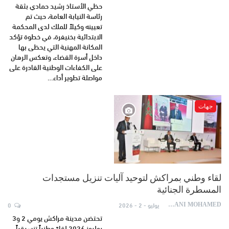
حظي الأستاذ رشيد حمادي بثقة
رئاسة النيابة العامة، حيث تم
تعيينه وكيلاً للملك لدى المحكمة
الابتدائية بخنيفرة، في خطوة تؤكد
المكانة المهنية التي يحظى بها
داخل أسرة القضاء، وتعكس الرهان
على الكفاءات الوطنية القادرة على
مواصلة تطوير أداء…
جهات
لقاء وطني بمراكش لتوحيد آليات تنزيل مستجدات
المسطرة الجنائية
يوليو - 2 - 2026
0
AYDANI MOHAMED
تحتضن مدينة مراكش يومي 2 و3
يوليوز 2026 لقاءً وطنياً تنسيقياً