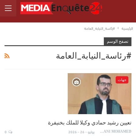
الرئيسية
#رئاسة_النيابة_العامة
تصفح الوسم
#رئاسة_النيابة_العامة
جهات
تعيين رشيد حمادي وكيلا للملك بخنيفرة
يوليو - 26 - 2026
0
AYDANI MOHAMED