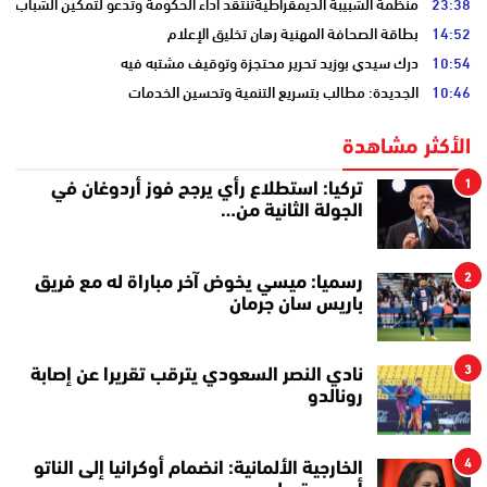
23:38
منظمة الشبيبة الديمقراطيةتنتقد أداء الحكومة وتدعو لتمكين الشباب
14:52
بطاقة الصحافة المهنية رهان تخليق الإعلام
10:54
درك سيدي بوزيد تحرير محتجزة وتوقيف مشتبه فيه
10:46
الجديدة: مطالب بتسريع التنمية وتحسين الخدمات
الأكثر مشاهدة
1
تركيا: استطلاع رأي يرجح فوز أردوغان في
الجولة الثانية من…
2
رسميا: ميسي يخوض آخر مباراة له مع فريق
باريس سان جرمان
3
نادي النصر السعودي يترقب تقريرا عن إصابة
رونالدو
4
الخارجية الألمانية: انضمام أوكرانيا إلى الناتو