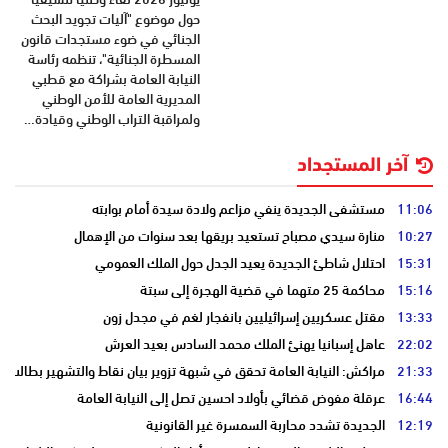
حول موضوع "آليات تجويد البحث
الجنائي في ضوء مستجدات قانون
المسطرة الجنائية"، تنظمه رئاسة
النيابة العامة بشراكة مع قطبي
المديرية العامة للأمن الوطني
ولمراقبة التراب الوطني وقيادة…
آخر المستجداد
11:06
مستشفى الجديدة ينفي مزاعم ولادة سيدة أمام بوابته
10:27
منارة سيدي مصباح تستعيد بريقها بعد سنوات من الإهمال
15:31
احتلال شاطئ الجديدة يعيد الجدل حول الملك العمومي
15:16
محاكمة 25 متهما في قضية الهجرة إلى سبتة
13:33
مقتل عسكريين إسرائيليين بانفجار لغم في مجدل زون
22:02
عاهل إسبانيا يهنئ الملك محمد السادس بعيد العرش
21:33
مراكش: النيابة العامة تحقق في شبهة تزوير بيان نقاط والتشهير بطالب
16:44
عرقلة مفوض قضائي بأولاد احسين تصل إلى النيابة العامة
12:19
الجديدة تشدد محاربة السمسرة غير القانونية