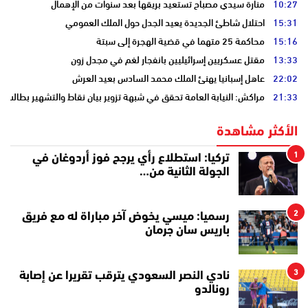
10:27
منارة سيدي مصباح تستعيد بريقها بعد سنوات من الإهمال
15:31
احتلال شاطئ الجديدة يعيد الجدل حول الملك العمومي
15:16
محاكمة 25 متهما في قضية الهجرة إلى سبتة
13:33
مقتل عسكريين إسرائيليين بانفجار لغم في مجدل زون
22:02
عاهل إسبانيا يهنئ الملك محمد السادس بعيد العرش
21:33
مراكش: النيابة العامة تحقق في شبهة تزوير بيان نقاط والتشهير بطالب
الأكثر مشاهدة
1
تركيا: استطلاع رأي يرجح فوز أردوغان في
الجولة الثانية من…
2
رسميا: ميسي يخوض آخر مباراة له مع فريق
باريس سان جرمان
3
نادي النصر السعودي يترقب تقريرا عن إصابة
رونالدو