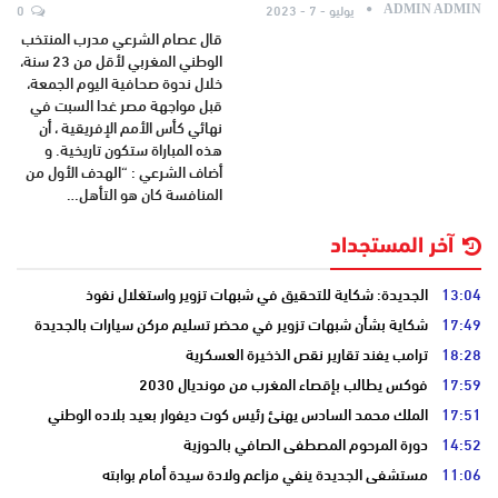
يوليو - 7 - 2023
0
ADMIN ADMIN
قال عصام الشرعي مدرب المنتخب
الوطني المغربي لأقل من 23 سنة،
خلال ندوة صحافية اليوم الجمعة،
قبل مواجهة مصر غدا السبت في
نهائي كأس الأمم الإفريقية ، أن
هذه المباراة ستكون تاريخية. و
أضاف الشرعي : “الهدف الأول من
المنافسة كان هو التأهل…
آخر المستجداد
13:04
الجديدة: شكاية للتحقيق في شبهات تزوير واستغلال نفوذ
17:49
شكاية بشأن شبهات تزوير في محضر تسليم مركن سيارات بالجديدة
18:28
ترامب يفند تقارير نقص الذخيرة العسكرية
17:59
فوكس يطالب بإقصاء المغرب من مونديال 2030
17:51
الملك محمد السادس يهنئ رئيس كوت ديفوار بعيد بلاده الوطني
14:52
دورة المرحوم المصطفى الصافي بالحوزية
11:06
مستشفى الجديدة ينفي مزاعم ولادة سيدة أمام بوابته