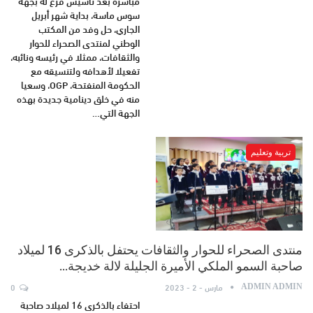
مباشرة بعد تأسيس فرع له بجهة
سوس ماسة، بداية شهر أبريل
الجاري، حل وفد من المكتب
الوطني لمنتدى الصحراء للحوار
والثقافات، ممثلا في رئيسه ونائبه،
تفعيلا لأهدافه ولتنسيقه مع
الحكومة المنفتحة، OGP، وسعيا
منه في خلق دينامية جديدة بهذه
الجهة التي…
تربية وتعليم
منتدى الصحراء للحوار والثقافات يحتفل بالذكرى 16 لميلاد
صاحبة السمو الملكي الأميرة الجليلة لالة خديجة…
مارس - 2 - 2023
0
ADMIN ADMIN
احتفاء بالذكرى 16 لميلاد صاحبة