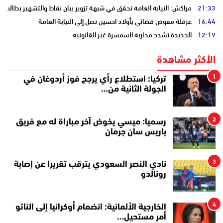
21:33
مراكش: النيابة العامة تحقق في شبهة تزوير بيان نقاط والتشهير بطالب
16:44
عرقلة مفوض قضائي بأولاد احسين تصل إلى النيابة العامة
12:19
الجديدة تشدد محاربة السمسرة غير القانونية
الأكثر مشاهدة
1
تركيا: استطلاع رأي يرجح فوز أردوغان في
الجولة الثانية من…
2
رسميا: ميسي يخوض آخر مباراة له مع فريق
باريس سان جرمان
3
نادي النصر السعودي يترقب تقريرا عن إصابة
رونالدو
4
الخارجية الألمانية: انضمام أوكرانيا إلى الناتو
أمر مستحيل…