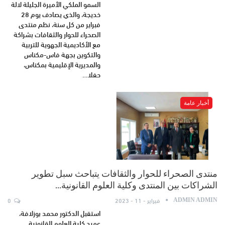
السمو الملكي الأميرة الجليلة لالة
خديجة، والذي يصادف يوم 28
فبراير من كل سنة، نظم منتدى
الصحراء للحوار والثقافات بشراكة
مع الأكاديمية الجهوية للتربية
والتكوين بجهة فاس-مكناس
والمديرية الإقليمية بمكناس،
حفلا…
أخبار عامة
منتدى الصحراء للحوار والثقافات يتباحث سبل تطوير
الشراكات بين المنتدى وكلية العلوم القانونية…
فبراير - 11 - 2023
0
ADMIN ADMIN
استقبل الدكتور محمد بوزلافة،
عميد كلية العلوم القانونية