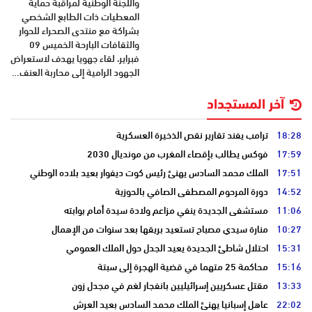
واللجنة الوطنية لمراقبة حماية
المعطيات ذات الطابع الشخصي
بشراكة مع منتدى الصحراء للحوار
والثقافات البارحة الخميس 09
فبراير، لقاء جهويا يهدف لاستعراض
الجهود الرامية إلى محاربة العنف…
آخر المستجداد
18:28
ترامب يفند تقارير نقص الذخيرة العسكرية
17:59
فوكس يطالب بإقصاء المغرب من مونديال 2030
17:51
الملك محمد السادس يهنئ رئيس كوت ديفوار بعيد بلاده الوطني
14:52
دورة المرحوم المصطفى الصافي بالحوزية
11:06
مستشفى الجديدة ينفي مزاعم ولادة سيدة أمام بوابته
10:27
منارة سيدي مصباح تستعيد بريقها بعد سنوات من الإهمال
15:31
احتلال شاطئ الجديدة يعيد الجدل حول الملك العمومي
15:16
محاكمة 25 متهما في قضية الهجرة إلى سبتة
13:33
مقتل عسكريين إسرائيليين بانفجار لغم في مجدل زون
22:02
عاهل إسبانيا يهنئ الملك محمد السادس بعيد العرش