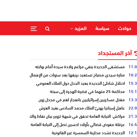
حوادث
سياسة
المزيد
آخر المستجداد
11:
مستشفى الجديدة ينفي مزاعم ولادة سيدة أمام بوابته
10:
منارة سيدي مصباح تستعيد بريقها بعد سنوات من الإهمال
15:
احتلال شاطئ الجديدة يعيد الجدل حول الملك العمومي
15:
محاكمة 25 متهما في قضية الهجرة إلى سبتة
13:
مقتل عسكريين إسرائيليين بانفجار لغم في مجدل زون
22:
عاهل إسبانيا يهنئ الملك محمد السادس بعيد العرش
21:
مراكش: النيابة العامة تحقق في شبهة تزوير بيان نقاط والتشهير بطالب
16:
عرقلة مفوض قضائي بأولاد احسين تصل إلى النيابة العامة
12:
الجديدة تشدد محاربة السمسرة غير القانونية