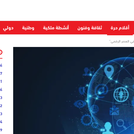
أقلام حرة
ثقافة وفنون
أنشطة ملكية
وطنية
دولي
في العصر الرقمي”
06
27
31
16
33
02
33
44
19