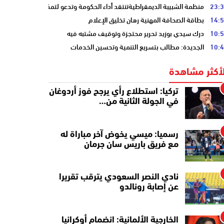
23:
منظمة الشبيبة الديمقراطيةتنتقد أداء الحكومة وتدعو لتمكين الشباب
14:
بطاقة الصحافة المهنية رهان تخليق الإعلام
10:
درك سيدي بوزيد تحرير محتجزة وتوقيف مشتبه فيه
10:
الجديدة: مطالب بتسريع التنمية وتحسين الخدمات
لأكثر مشاهدة
تركيا: استطلاع رأي يرجح فوز أردوغان
في الجولة الثانية من…
رسميا: ميسي يخوض آخر مباراة له
مع فريق باريس سان جرمان
نادي النصر السعودي يترقب تقريرا
عن إصابة رونالدو
الخارجية الألمانية: انضمام أوكرانيا