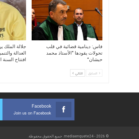
فاس: دينامية قضائية في قلب
جلالة الملك ي
تحولات يقودها “الأستاذ محمد
العدالة والتنم
حبشان”
افتتاح السنة ا
السابق
التالي
Facebook
Join us on Facebook
© 2026 - mediaenquete24. جميع الحقوق محفوظة.