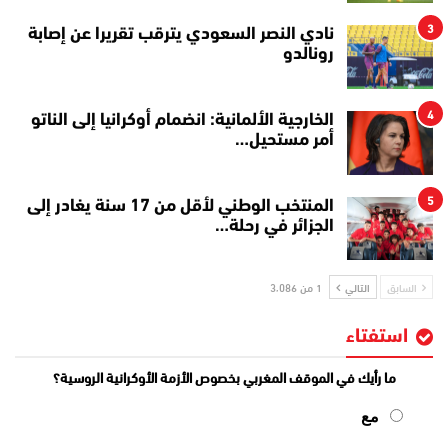
3
نادي النصر السعودي يترقب تقريرا عن إصابة
رونالدو
4
الخارجية الألمانية: انضمام أوكرانيا إلى الناتو
أمر مستحيل…
5
المنتخب الوطني لأقل من 17 سنة يغادر إلى
الجزائر في رحلة…
السابق
التالي
1 من 3٬086
استفتاء
ما رأيك في الموقف المغربي بخصوص الأزمة الأوكرانية الروسية؟
مع