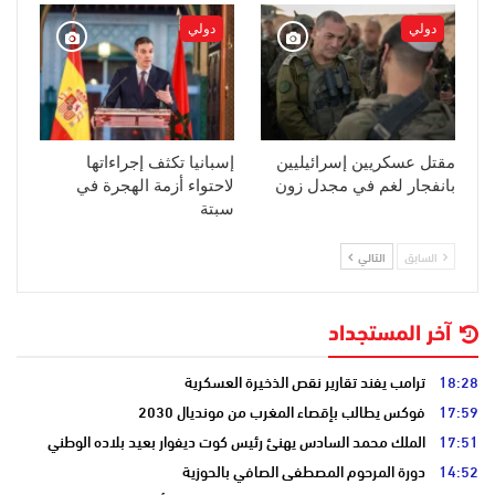
دولي
دولي
مقتل عسكريين إسرائيليين
إسبانيا تكثف إجراءاتها
بانفجار لغم في مجدل زون
لاحتواء أزمة الهجرة في
سبتة
السابق
التالي
آخر المستجداد
18:28
ترامب يفند تقارير نقص الذخيرة العسكرية
17:59
فوكس يطالب بإقصاء المغرب من مونديال 2030
17:51
الملك محمد السادس يهنئ رئيس كوت ديفوار بعيد بلاده الوطني
14:52
دورة المرحوم المصطفى الصافي بالحوزية