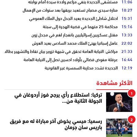
11:06
مستشفى الجديدة ينفي مزاعم ولادة سيدة أمام بوابته
10:27
منارة سيدي مصباح تستعيد بريقها بعد سنوات من الإهمال
15:31
احتلال شاطئ الجديدة يعيد الجدل حول الملك العمومي
15:16
محاكمة 25 متهما في قضية الهجرة إلى سبتة
13:33
مقتل عسكريين إسرائيليين بانفجار لغم في مجدل زون
22:02
عاهل إسبانيا يهنئ الملك محمد السادس بعيد العرش
21:33
مراكش: النيابة العامة تحقق في شبهة تزوير بيان نقاط والتشهير بطالب
16:44
عرقلة مفوض قضائي بأولاد احسين تصل إلى النيابة العامة
12:19
الجديدة تشدد محاربة السمسرة غير القانونية
الأكثر مشاهدة
1
تركيا: استطلاع رأي يرجح فوز أردوغان في
الجولة الثانية من…
2
رسميا: ميسي يخوض آخر مباراة له مع فريق
باريس سان جرمان