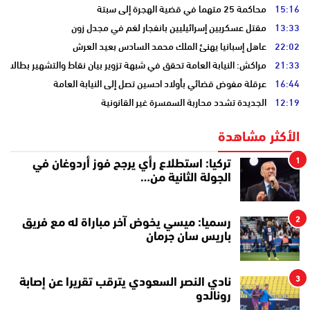
15:16
محاكمة 25 متهما في قضية الهجرة إلى سبتة
13:33
مقتل عسكريين إسرائيليين بانفجار لغم في مجدل زون
22:02
عاهل إسبانيا يهنئ الملك محمد السادس بعيد العرش
21:33
مراكش: النيابة العامة تحقق في شبهة تزوير بيان نقاط والتشهير بطالب
16:44
عرقلة مفوض قضائي بأولاد احسين تصل إلى النيابة العامة
12:19
الجديدة تشدد محاربة السمسرة غير القانونية
الأكثر مشاهدة
1
تركيا: استطلاع رأي يرجح فوز أردوغان في
الجولة الثانية من…
2
رسميا: ميسي يخوض آخر مباراة له مع فريق
باريس سان جرمان
3
نادي النصر السعودي يترقب تقريرا عن إصابة
رونالدو