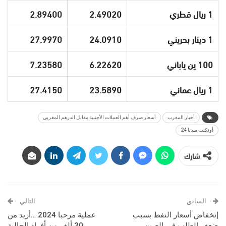
1 ريال قطري
2.49020
2.89400
1 دينار بحريني
24.0910
27.9970
100 ين ياباني
6.22620
7.23580
1 ريال عماني
23.5890
27.4150
أخبار المغرب
أسعار صرف أهم العملات الأجنبية مقابل الدرهم المغربي
أونكيت ميديا 24
شارك
السابق
التالي
إنخفاض أسعار النفط بسبب
عملية مرحبا 2024 …أزيد من
ضعف الطلب في الصين
30 ألف من أفراد الجالية