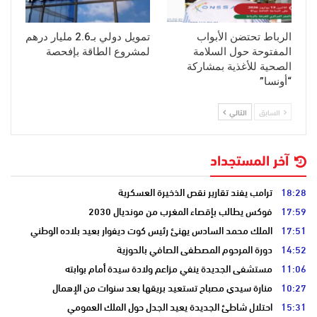
الرباط تحتضن الأبواب
تمويل دولي بـ2.6 مليار درهم
المفتوحة حول السلامة
لمشروع الطاقة بإفحصة
الصحية للأغذية بمشاركة
“أونسا”
السابق
التالي
آخر المستجداد
18:28
ترامب يفند تقارير نقص الذخيرة العسكرية
17:59
فوكس يطالب بإقصاء المغرب من مونديال 2030
17:51
الملك محمد السادس يهنئ رئيس كوت ديفوار بعيد بلاده الوطني
14:52
دورة المرحوم المصطفى الصافي بالحوزية
11:06
مستشفى الجديدة ينفي مزاعم ولادة سيدة أمام بوابته
10:27
منارة سيدي مصباح تستعيد بريقها بعد سنوات من الإهمال
15:31
احتلال شاطئ الجديدة يعيد الجدل حول الملك العمومي