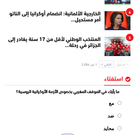
4
الخارجية الألمانية: انضمام أوكرانيا إلى الناتو
أمر مستحيل…
5
المنتخب الوطني لأقل من 17 سنة يغادر إلى
الجزائر في رحلة…
السابق
التالي
1 من 3٬086
استفتاء
ما رأيك في الموقف المغربي بخصوص الأزمة الأوكرانية الروسية؟
مع
ضد
محايد