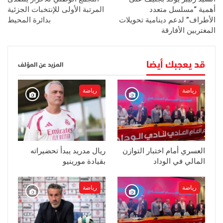
أهمية “مسلسل متعدد
المرتبة الأولى للإنتخبات الجزئية
الأطراف” لدعم دينامية تحويلات
بدائرة المحيط
المغتربين الأفارقة
قد يعجبك أيضا
المزيد عن المؤلف
رياضة
رياضة
العسري أمام اختبار التوازن
ريال مدريد يبدأ تحضيراته
المالي في الوداد
بقيادة مورينيو
رياضة
رياضة