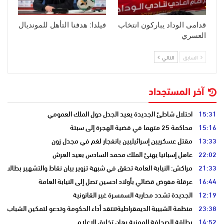
قدامى الوداد يباركون انتخاب
فيلدا: هدفنا التأهل للمونديال
العسري
السابق
التالي
آخر المستجداد
15:31
احتلال شاطئ الجديدة يعيد الجدل حول الملك العمومي
15:16
محاكمة 25 متهما في قضية الهجرة إلى سبتة
13:33
مقتل عسكريين إسرائيليين بانفجار لغم في مجدل زون
22:02
عاهل إسبانيا يهنئ الملك محمد السادس بعيد العرش
21:33
مراكش: النيابة العامة تحقق في شبهة تزوير بيان نقاط والتشهير بطالب
16:44
عرقلة مفوض قضائي بأولاد احسين تصل إلى النيابة العامة
12:19
الجديدة تشدد محاربة السمسرة غير القانونية
23:38
منظمة الشبيبة الديمقراطيةتنتقد أداء الحكومة وتدعو لتمكين الشباب
14:52
بطاقة الصحافة المهنية رهان تخليق الإعلام