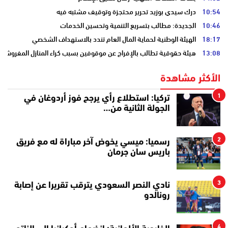
10:54
درك سيدي بوزيد تحرير محتجزة وتوقيف مشتبه فيه
10:46
الجديدة: مطالب بتسريع التنمية وتحسين الخدمات
18:17
الهيئة الوطنية لحماية المال العام تندد بالاستهداف الشخصي
13:08
هيئة حقوقية تطالب بالإفراج عن موقوفين بسبب كراء المنازل المفروشة
الأكثر مشاهدة
1
تركيا: استطلاع رأي يرجح فوز أردوغان في
الجولة الثانية من…
2
رسميا: ميسي يخوض آخر مباراة له مع فريق
باريس سان جرمان
3
نادي النصر السعودي يترقب تقريرا عن إصابة
رونالدو
4