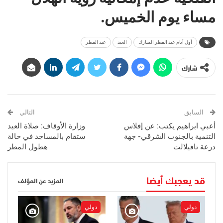
مساء يوم الخميس.
أول أيام عيد الفطر المبارك
العيد
عيد الفطر
شارك
السابق
التالي
أعبي ابراهيم يكتب: عن إفلاس
وزارة الأوقاف: صلاة العيد
التنمية بالجنوب الشرقي- جهة
ستقام بالمساجد في حالة
درعة تافيلالت
هطول المطر
قد يعجبك أيضا
المزيد عن المؤلف
دولي
دولي