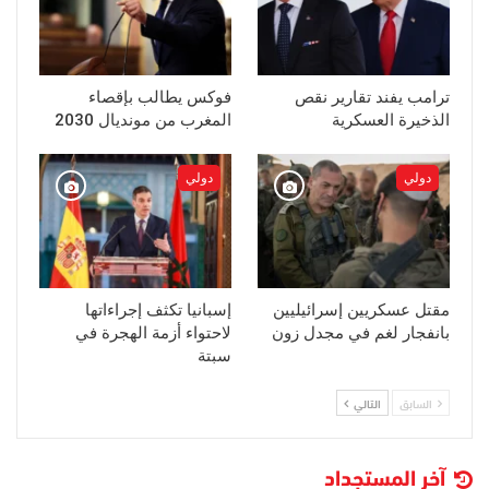
ترامب يفند تقارير نقص
فوكس يطالب بإقصاء
الذخيرة العسكرية
المغرب من مونديال 2030
دولي
دولي
مقتل عسكريين إسرائيليين
إسبانيا تكثف إجراءاتها
بانفجار لغم في مجدل زون
لاحتواء أزمة الهجرة في
سبتة
السابق
التالي
آخر المستجداد