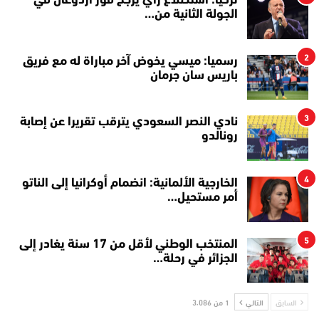
تركيا: استطلاع رأي يرجح فوز أردوغان في
الجولة الثانية من…
2
رسميا: ميسي يخوض آخر مباراة له مع فريق
باريس سان جرمان
3
نادي النصر السعودي يترقب تقريرا عن إصابة
رونالدو
4
الخارجية الألمانية: انضمام أوكرانيا إلى الناتو
أمر مستحيل…
5
المنتخب الوطني لأقل من 17 سنة يغادر إلى
الجزائر في رحلة…
السابق
التالي
1 من 3٬086