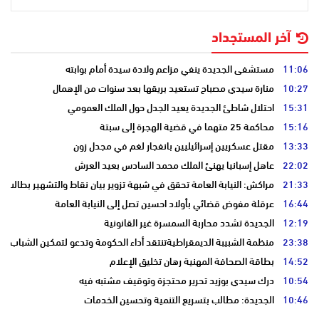
آخر المستجداد
11:06
مستشفى الجديدة ينفي مزاعم ولادة سيدة أمام بوابته
10:27
منارة سيدي مصباح تستعيد بريقها بعد سنوات من الإهمال
15:31
احتلال شاطئ الجديدة يعيد الجدل حول الملك العمومي
15:16
محاكمة 25 متهما في قضية الهجرة إلى سبتة
13:33
مقتل عسكريين إسرائيليين بانفجار لغم في مجدل زون
22:02
عاهل إسبانيا يهنئ الملك محمد السادس بعيد العرش
21:33
مراكش: النيابة العامة تحقق في شبهة تزوير بيان نقاط والتشهير بطالب
16:44
عرقلة مفوض قضائي بأولاد احسين تصل إلى النيابة العامة
12:19
الجديدة تشدد محاربة السمسرة غير القانونية
23:38
منظمة الشبيبة الديمقراطيةتنتقد أداء الحكومة وتدعو لتمكين الشباب
14:52
بطاقة الصحافة المهنية رهان تخليق الإعلام
10:54
درك سيدي بوزيد تحرير محتجزة وتوقيف مشتبه فيه
10:46
الجديدة: مطالب بتسريع التنمية وتحسين الخدمات