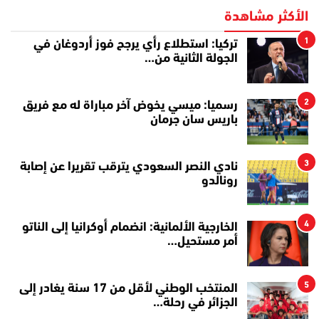
الأكثر مشاهدة
1
تركيا: استطلاع رأي يرجح فوز أردوغان في
الجولة الثانية من…
2
رسميا: ميسي يخوض آخر مباراة له مع فريق
باريس سان جرمان
3
نادي النصر السعودي يترقب تقريرا عن إصابة
رونالدو
4
الخارجية الألمانية: انضمام أوكرانيا إلى الناتو
أمر مستحيل…
5
المنتخب الوطني لأقل من 17 سنة يغادر إلى
الجزائر في رحلة…