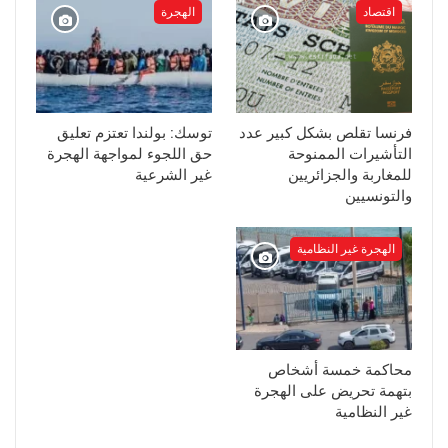
اقتصاد
الهجرة
فرنسا تقلص بشكل كبير عدد
توسك: بولندا تعتزم تعليق
التأشيرات الممنوحة
حق اللجوء لمواجهة الهجرة
للمغاربة والجزائريين
غير الشرعية
والتونسيين
الهجرة غير النظامية
محاكمة خمسة أشخاص
بتهمة تحريض على الهجرة
غير النظامية