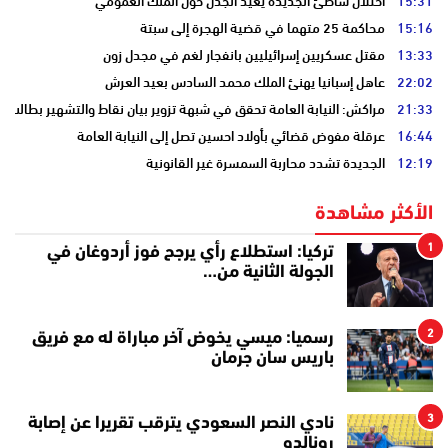
15:31
احتلال شاطئ الجديدة يعيد الجدل حول الملك العمومي
15:16
محاكمة 25 متهما في قضية الهجرة إلى سبتة
13:33
مقتل عسكريين إسرائيليين بانفجار لغم في مجدل زون
22:02
عاهل إسبانيا يهنئ الملك محمد السادس بعيد العرش
21:33
مراكش: النيابة العامة تحقق في شبهة تزوير بيان نقاط والتشهير بطالب
16:44
عرقلة مفوض قضائي بأولاد احسين تصل إلى النيابة العامة
12:19
الجديدة تشدد محاربة السمسرة غير القانونية
الأكثر مشاهدة
1
تركيا: استطلاع رأي يرجح فوز أردوغان في
الجولة الثانية من…
2
رسميا: ميسي يخوض آخر مباراة له مع فريق
باريس سان جرمان
3
نادي النصر السعودي يترقب تقريرا عن إصابة
رونالدو