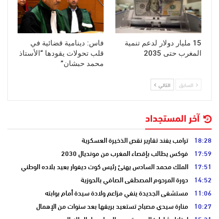
15 مليار دولار لدعم تنمية
فاس: دينامية قضائية في
المغرب حتى 2035
قلب تحولات يقودها “الأستاذ
محمد حبشان”
السابق
التالي
آخر المستجداد
18:28
ترامب يفند تقارير نقص الذخيرة العسكرية
17:59
فوكس يطالب بإقصاء المغرب من مونديال 2030
17:51
الملك محمد السادس يهنئ رئيس كوت ديفوار بعيد بلاده الوطني
14:52
دورة المرحوم المصطفى الصافي بالحوزية
11:06
مستشفى الجديدة ينفي مزاعم ولادة سيدة أمام بوابته
10:27
منارة سيدي مصباح تستعيد بريقها بعد سنوات من الإهمال