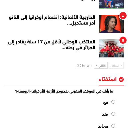
4
الخارجية الألمانية: انضمام أوكرانيا إلى الناتو
أمر مستحيل…
5
المنتخب الوطني لأقل من 17 سنة يغادر إلى
الجزائر في رحلة…
السابق
التالي
1 من 3٬086
استفتاء
ما رأيك في الموقف المغربي بخصوص الأزمة الأوكرانية الروسية؟
مع
ضد
محايد