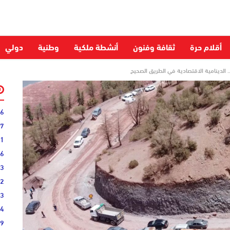
أقلام حرة
ثقافة وفنون
أنشطة ملكية
وطنية
دولي
.. الدينامية الاقتصادية في الطريق الصحيح
06
27
31
16
33
02
33
44
19