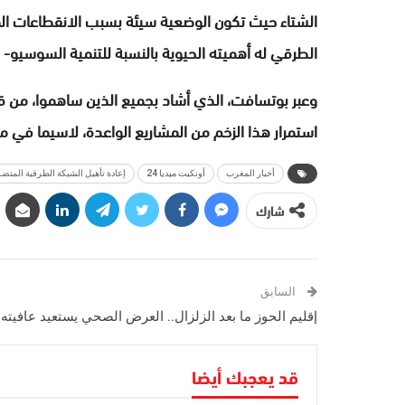
الشتاء حيث تكون الوضعية سيئة بسبب الانقطاعات المتك
الطرقي له أهميته الحيوية بالنسبة للتنمية السوسيو- 
وعبر بوتسافت، الذي أشاد بجميع الذين ساهموا، من ق
استمرار هذا الزخم من المشاريع الواعدة، لاسيما في م
أخبار المغرب
أونكيت ميديا 24
إعادة تأهيل الشبكة الطرقية المتضر
شارك
السابق
إقليم الحوز ما بعد الزلزال.. العرض الصحي يستعيد عافيته
قد يعجبك أيضا