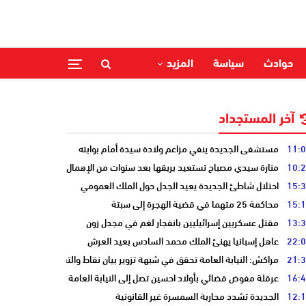
حوادث
سياسة
المزيد
آخر المستجداد
11:
مستشفى الجديدة ينفي مزاعم ولادة سيدة أمام بوابته
10:
منارة سيدي مصباح تستعيد بريقها بعد سنوات من الإهمال
15:
احتلال شاطئ الجديدة يعيد الجدل حول الملك العمومي
15:
محاكمة 25 متهما في قضية الهجرة إلى سبتة
13:
مقتل عسكريين إسرائيليين بانفجار لغم في مجدل زون
22:
عاهل إسبانيا يهنئ الملك محمد السادس بعيد العرش
21:
مراكش: النيابة العامة تحقق في شبهة تزوير بيان نقاط والتشهير بطالب
16:
عرقلة مفوض قضائي بأولاد احسين تصل إلى النيابة العامة
12:
الجديدة تشدد محاربة السمسرة غير القانونية