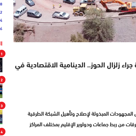
38
52
54
46
ا
1
راء زلزال الحوز.. الدينامية الاقتصادية في
2
3
 المجهودات المبذولة لإصلاح وتأهيل الشبكة الطرقية
طرقات من ربط جماعات ودواوير الإقليم بمختلف المراكز
4