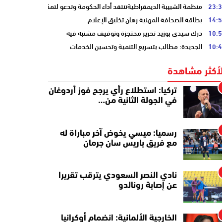
23:
منظمة الشبيبة الديمقراطيةتنتقد أداء الحكومة وتدعو لتمكين الشباب
14:
بطاقة الصحافة المهنية رهان تخليق الإعلام
10:
درك سيدي بوزيد تحرير محتجزة وتوقيف مشتبه فيه
10:
الجديدة: مطالب بتسريع التنمية وتحسين الخدمات
لأكثر مشاهدة
تركيا: استطلاع رأي يرجح فوز أردوغان
في الجولة الثانية من…
رسميا: ميسي يخوض آخر مباراة له
مع فريق باريس سان جرمان
نادي النصر السعودي يترقب تقريرا
عن إصابة رونالدو
الخارجية الألمانية: انضمام أوكرانيا