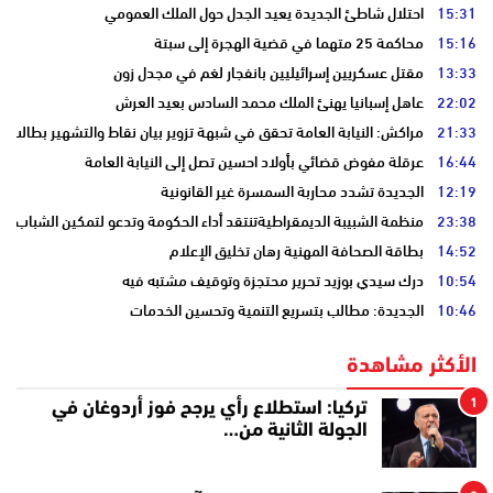
15:31
احتلال شاطئ الجديدة يعيد الجدل حول الملك العمومي
15:16
محاكمة 25 متهما في قضية الهجرة إلى سبتة
13:33
مقتل عسكريين إسرائيليين بانفجار لغم في مجدل زون
22:02
عاهل إسبانيا يهنئ الملك محمد السادس بعيد العرش
21:33
مراكش: النيابة العامة تحقق في شبهة تزوير بيان نقاط والتشهير بطالب
16:44
عرقلة مفوض قضائي بأولاد احسين تصل إلى النيابة العامة
12:19
الجديدة تشدد محاربة السمسرة غير القانونية
23:38
منظمة الشبيبة الديمقراطيةتنتقد أداء الحكومة وتدعو لتمكين الشباب
14:52
بطاقة الصحافة المهنية رهان تخليق الإعلام
10:54
درك سيدي بوزيد تحرير محتجزة وتوقيف مشتبه فيه
10:46
الجديدة: مطالب بتسريع التنمية وتحسين الخدمات
الأكثر مشاهدة
1
تركيا: استطلاع رأي يرجح فوز أردوغان في
الجولة الثانية من…