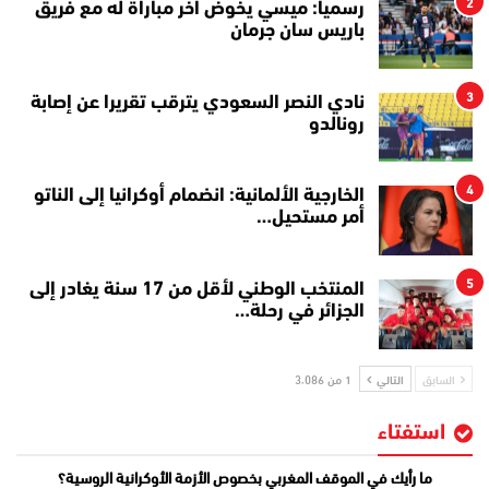
2
رسميا: ميسي يخوض آخر مباراة له مع فريق
باريس سان جرمان
3
نادي النصر السعودي يترقب تقريرا عن إصابة
رونالدو
4
الخارجية الألمانية: انضمام أوكرانيا إلى الناتو
أمر مستحيل…
5
المنتخب الوطني لأقل من 17 سنة يغادر إلى
الجزائر في رحلة…
السابق
التالي
1 من 3٬086
استفتاء
ما رأيك في الموقف المغربي بخصوص الأزمة الأوكرانية الروسية؟