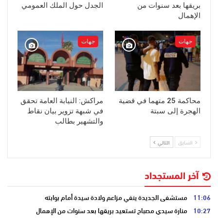
بريقها بعد سنوات من
الجدل حول الملك العمومي
الإهمال
جهات
جهات
محاكمة 25 متهما في قضية
مراكش: النيابة العامة تحقق
الهجرة إلى سبتة
في شبهة تزوير بيان نقاط
والتشهير بطالب
السابق
التالي
آخر المستجداد
11:06
مستشفى الجديدة ينفي مزاعم ولادة سيدة أمام بوابته
10:27
منارة سيدي مصباح تستعيد بريقها بعد سنوات من الإهمال