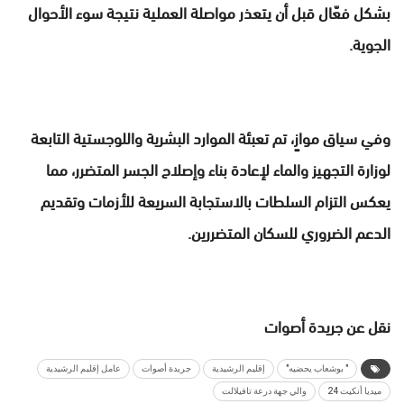
بشكل فعّال قبل أن يتعذر مواصلة العملية نتيجة سوء الأحوال
الجوية.
وفي سياق موازٍ، تم تعبئة الموارد البشرية واللوجستية التابعة
لوزارة التجهيز والماء لإعادة بناء وإصلاح الجسر المتضرر، مما
يعكس التزام السلطات بالاستجابة السريعة للأزمات وتقديم
الدعم الضروري للسكان المتضررين.
نقل عن جريدة أصوات
" بوشعاب يحضيه"
إقليم الرشيدية
جريدة أصوات
عامل إقليم الرشيدية
ميديا أنكيت 24
والي جهة درعة تافيلالت