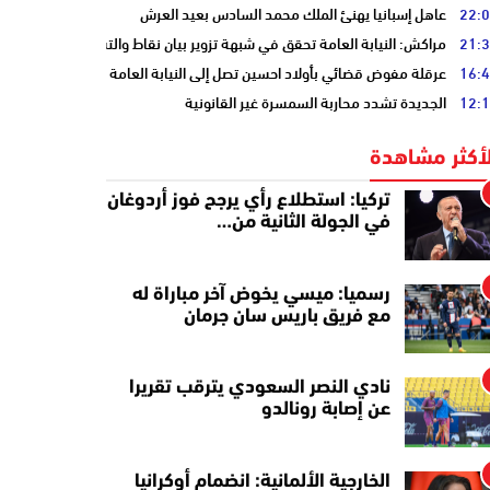
22:
عاهل إسبانيا يهنئ الملك محمد السادس بعيد العرش
21:
مراكش: النيابة العامة تحقق في شبهة تزوير بيان نقاط والتشهير بطالب
16:
عرقلة مفوض قضائي بأولاد احسين تصل إلى النيابة العامة
12:
الجديدة تشدد محاربة السمسرة غير القانونية
لأكثر مشاهدة
تركيا: استطلاع رأي يرجح فوز أردوغان
في الجولة الثانية من…
رسميا: ميسي يخوض آخر مباراة له
مع فريق باريس سان جرمان
نادي النصر السعودي يترقب تقريرا
عن إصابة رونالدو
الخارجية الألمانية: انضمام أوكرانيا