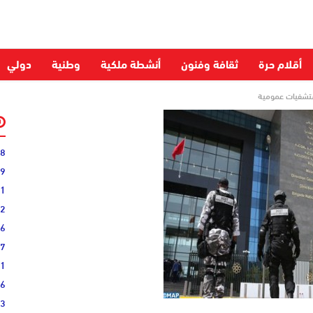
أقلام حرة
ثقافة وفنون
أنشطة ملكية
وطنية
دولي
تشفيات عمومية
28
59
51
52
06
27
31
16
33