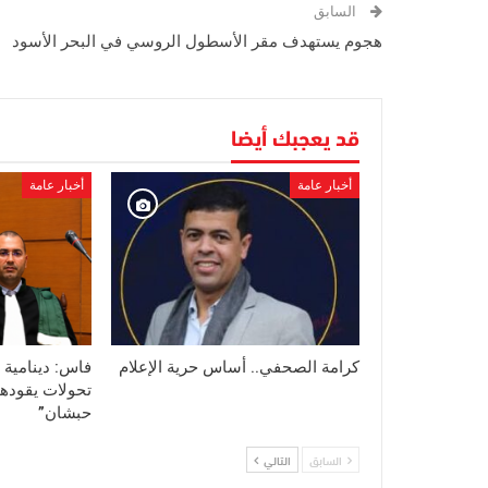
السابق
هجوم يستهدف مقر الأسطول الروسي في البحر الأسود
قد يعجبك أيضا
أخبار عامة
أخبار عامة
كرامة الصحفي.. أساس حرية الإعلام
فاس: دينامية 
تحولات يقودها
حبشان”
السابق
التالي