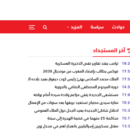
حوادث
سياسة
المزيد
آخر المستجداد
18:
ترامب يفند تقارير نقص الذخيرة العسكرية
17:
فوكس يطالب بإقصاء المغرب من مونديال 2030
17:
الملك محمد السادس يهنئ رئيس كوت ديفوار بعيد بلاده الوطني
14:
دورة المرحوم المصطفى الصافي بالحوزية
11:
مستشفى الجديدة ينفي مزاعم ولادة سيدة أمام بوابته
10:
منارة سيدي مصباح تستعيد بريقها بعد سنوات من الإهمال
15:
احتلال شاطئ الجديدة يعيد الجدل حول الملك العمومي
15:
محاكمة 25 متهما في قضية الهجرة إلى سبتة
13:
مقتل عسكريين إسرائيليين بانفجار لغم في مجدل زون