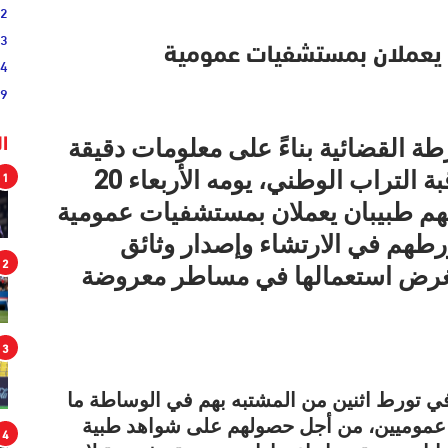
02
33
يعملان بمستشفيات عمومية
44
19
ة القضائية بناءً على معلومات دقيقة
ا
1
وفرتها مصالح المديرية العامة لمراقبة التراب الوطني، يومه الأربعاء 20
م طبيبان يعملان بمستشفيات عمومية
ورطهم في الارتشاء وإصدار وثائق
2
غرض استعمالها في مساطر معروضة
3
في تورط اثنين من المشتبه بهم في الوساطة ما
 عموميين، من أجل حصولهم على شواهد طبية
4