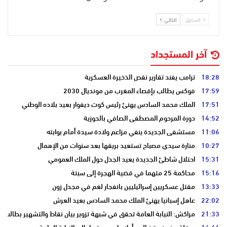
السابق
التالي
آخر المستجداد
18:28
ترامب يفند تقارير نقص الذخيرة العسكرية
17:59
فوكس يطالب بإقصاء المغرب من مونديال 2030
17:51
الملك محمد السادس يهنئ رئيس كوت ديفوار بعيد بلاده الوطني
14:52
دورة المرحوم المصطفى الصافي بالحوزية
11:06
مستشفى الجديدة ينفي مزاعم ولادة سيدة أمام بوابته
10:27
منارة سيدي مصباح تستعيد بريقها بعد سنوات من الإهمال
15:31
احتلال شاطئ الجديدة يعيد الجدل حول الملك العمومي
15:16
محاكمة 25 متهما في قضية الهجرة إلى سبتة
13:33
مقتل عسكريين إسرائيليين بانفجار لغم في مجدل زون
22:02
عاهل إسبانيا يهنئ الملك محمد السادس بعيد العرش
21:33
مراكش: النيابة العامة تحقق في شبهة تزوير بيان نقاط والتشهير بطالب