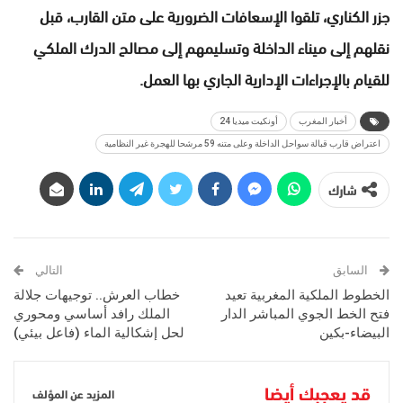
جزر الكناري، تلقوا الإسعافات الضرورية على متن القارب، قبل
نقلهم إلى ميناء الداخلة وتسليمهم إلى مصالح الدرك الملكي
للقيام بالإجراءات الإدارية الجاري بها العمل.
أخبار المغرب
أونكيت ميديا 24
اعتراض قارب قبالة سواحل الداخلة وعلى متنه 59 مرشحا للهجرة غير النظامية
شارك
السابق
التالي
الخطوط الملكیة المغربیة تعید
خطاب العرش.. توجيهات جلالة
فتح الخط الجوي المباشر الدار
الملك رافد أساسي ومحوري
البیضاء-بكین
لحل إشكالية الماء (فاعل بيئي)
قد يعجبك أيضا
المزيد عن المؤلف