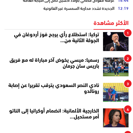
16:44
عرقلة مفوض قضائي بأولاد احسين تصل إلى النيابة العامة
12:19
الجديدة تشدد محاربة السمسرة غير القانونية
الأكثر مشاهدة
1
تركيا: استطلاع رأي يرجح فوز أردوغان في
الجولة الثانية من…
2
رسميا: ميسي يخوض آخر مباراة له مع فريق
باريس سان جرمان
3
نادي النصر السعودي يترقب تقريرا عن إصابة
رونالدو
4
الخارجية الألمانية: انضمام أوكرانيا إلى الناتو
أمر مستحيل…