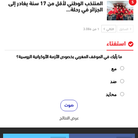
5
المنتخب الوطني لأقل من 17 سنة يغادر إلى
الجزائر في رحلة…
السابق
التالي
1 من 3٬086
استفتاء
ما رأيك في الموقف المغربي بخصوص الأزمة الأوكرانية الروسية؟
مع
ضد
محايد
عرض النتائج