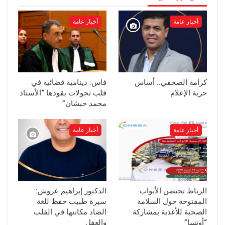
أخبار عامة
أخبار عامة
كرامة الصحفي.. أساس
فاس: دينامية قضائية في
حرية الإعلام
قلب تحولات يقودها “الأستاذ
محمد حبشان”
أخبار عامة
أخبار عامة
الرباط تحتضن الأبواب
الدكتور إبراهيم عروش:
المفتوحة حول السلامة
سيرة طبيب حفظ للغة
الصحية للأغذية بمشاركة
الضاد مكانتها في القلب
“أونسا”
والعقل