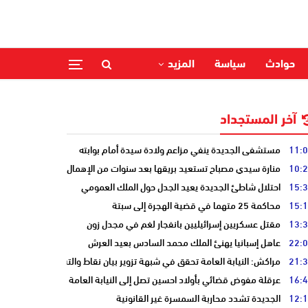
حوادث
سياسة
المزيد
آخر المستجداد
11:
مستشفى الجديدة ينفي مزاعم ولادة سيدة أمام بوابته
10:
منارة سيدي مصباح تستعيد بريقها بعد سنوات من الإهمال
15:
احتلال شاطئ الجديدة يعيد الجدل حول الملك العمومي
15:
محاكمة 25 متهما في قضية الهجرة إلى سبتة
13:
مقتل عسكريين إسرائيليين بانفجار لغم في مجدل زون
22:
عاهل إسبانيا يهنئ الملك محمد السادس بعيد العرش
21:
مراكش: النيابة العامة تحقق في شبهة تزوير بيان نقاط والتشهير بطالب
16:
عرقلة مفوض قضائي بأولاد احسين تصل إلى النيابة العامة
12:
الجديدة تشدد محاربة السمسرة غير القانونية