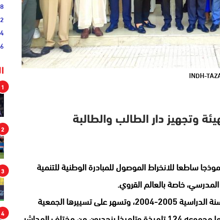
38
52
54
46
ا
INDH-TAZ
1
يئة وتجهيز دار الطالب والطالبة
2
، نموذجا ساطعا للانخراط الموصول للمبادرة الوطنية للتنمية
3
المدرسي، خاصة بالعالم القروي.
وتستقبل هذه المؤسسة، التي فتحت أبوابها برسم السنة الدراسية 2005-2004، وتسهر على تسييرها الجمعية
4
الخيرية الإسلامية لدار الطالب والطالبة بالزراردة، حاليا ما مجموعه 124 تلميذة وتلميذا ينحدرون من مختلف المداشر