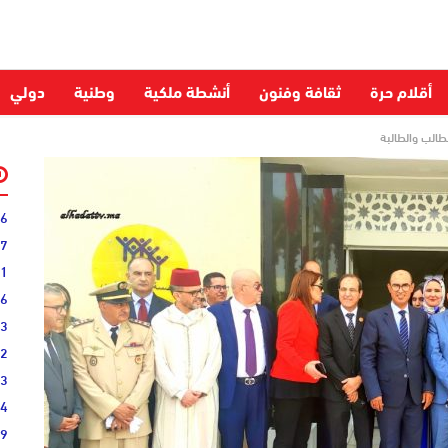
أقلام حرة
ثقافة وفنون
أنشطة ملكية
وطنية
دولي
لطالب والطالبة
06
27
31
16
33
02
33
44
19