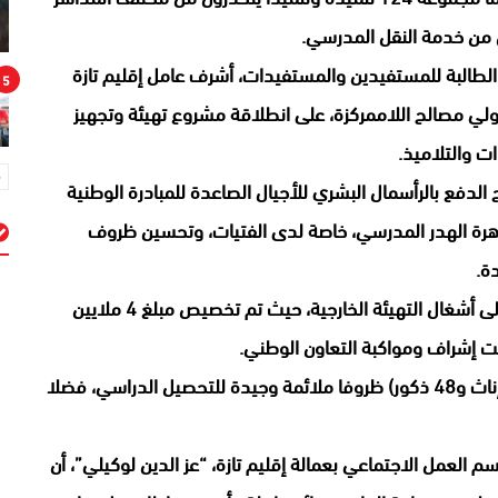
ون من خدمة النقل المدرسي.
لطالبة للمستفيدين والمستفيدات، أشرف عامل إقليم تازة
5
ي مصالح اللاممركزة، على انطلاقة مشروع تهيئة وتجهيز
 والتلاميذ.
الدفع بالرأسمال البشري للأجيال الصاعدة للمبادرة الوطنية
ظاهرة الهدر المدرسي، خاصة لدى الفتيات، وتحسين ظروف
ة.
م
وتضمن المشروع أشغال التهيئة والتوسعة، بالإضافة إلى أشغال التهيئة الخارجية، حيث تم تخصيص مبلغ 4 ملايين
حت إشراف ومواكبة التعاون الوطني.
وسيوفر هذا المشروع الهام، لـ 124 طالبة وطالبا (76 إناث و48 ذكور) ظروفا ملائمة وجيدة للتحصيل الدراسي، فضلا
م العمل الاجتماعي بعمالة إقليم تازة، “عز الدين لوكيلي”، أن