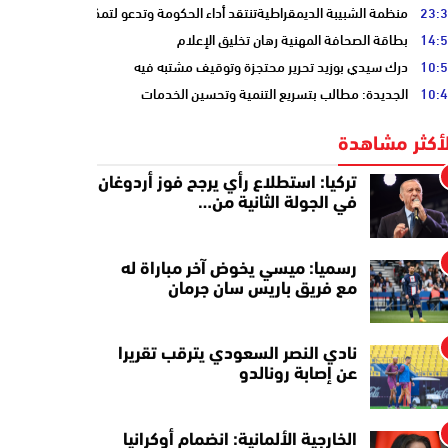
23:
منظمة الشبيبة الديمقراطيةتنتقد أداء الحكومة وتدعو لتمكين الشباب
14:
بطاقة الصحافة المهنية رهان تخليق الإعلام
10:
درك سيدي بوزيد تحرير محتجزة وتوقيف مشتبه فيه
10:
الجديدة: مطالب بتسريع التنمية وتحسين الخدمات
لأكثر مشاهدة
تركيا: استطلاع رأي يرجح فوز أردوغان
في الجولة الثانية من…
رسميا: ميسي يخوض آخر مباراة له
مع فريق باريس سان جرمان
نادي النصر السعودي يترقب تقريرا
عن إصابة رونالدو
الخارجية الألمانية: انضمام أوكرانيا