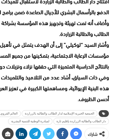
افتتاح دار الطالب والطالبة الزراردة لاستقبال تلميذات و
الدفع بالرأسمال البشري للأجيال الصاعدة ضمن برامج الم
وأضاف أنه تمت تهيئة وتجهيز هذه المؤسسة بشراكة مع 
الطالب والطالبة الزراردة.
وأشار السيد “لوكيلي” إلى أن الهدف يتمثل في تأهي
مؤسسات الرعاية الاجتماعية، بتمكينها من جميع المس
بالنتائج الدراسية المتميزة التي حققها نزلاء ونزيلات دو
وفي ذات السياق، أشاد عدد من التلاميذ والتلميذات 
هذه البنية الإيوائية، ومساهمتها الكبيرة في تعزيز 
أحسن الظروف.
الجمعية الخيرية الإسلامية لدار الطالب والطالبة بالزراردة
العالم القروي
دار الطالب والطالبة الزراردة بإقليم تازة
لمبادرة الوطنية للتنمية البشرية
شارك