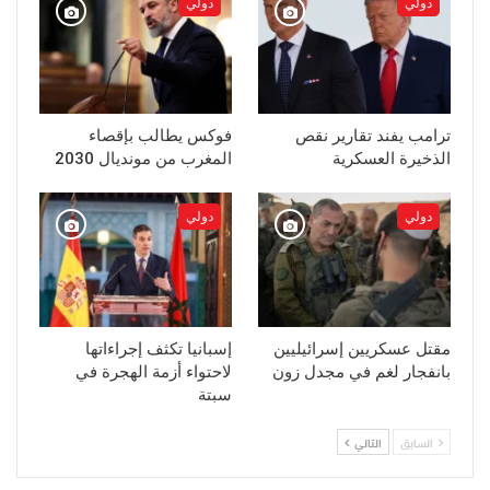
دولي
دولي
ترامب يفند تقارير نقص
فوكس يطالب بإقصاء
الذخيرة العسكرية
المغرب من مونديال 2030
دولي
دولي
مقتل عسكريين إسرائيليين
إسبانيا تكثف إجراءاتها
بانفجار لغم في مجدل زون
لاحتواء أزمة الهجرة في
سبتة
السابق
التالي