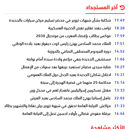
آخر المستجداد
17:49
شكاية بشأن شبهات تزوير في محضر تسليم مركن سيارات بالجديدة
18:28
ترامب يفند تقارير نقص الذخيرة العسكرية
17:59
فوكس يطالب بإقصاء المغرب من مونديال 2030
17:51
الملك محمد السادس يهنئ رئيس كوت ديفوار بعيد بلاده الوطني
14:52
دورة المرحوم المصطفى الصافي بالحوزية
11:06
مستشفى الجديدة ينفي مزاعم ولادة سيدة أمام بوابته
10:27
منارة سيدي مصباح تستعيد بريقها بعد سنوات من الإهمال
15:31
احتلال شاطئ الجديدة يعيد الجدل حول الملك العمومي
15:16
محاكمة 25 متهما في قضية الهجرة إلى سبتة
13:33
مقتل عسكريين إسرائيليين بانفجار لغم في مجدل زون
22:02
عاهل إسبانيا يهنئ الملك محمد السادس بعيد العرش
21:33
مراكش: النيابة العامة تحقق في شبهة تزوير بيان نقاط والتشهير بطالب
16:44
عرقلة مفوض قضائي بأولاد احسين تصل إلى النيابة العامة
الأكثر مشاهدة