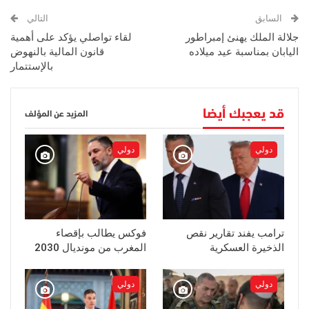
السابق
التالي
جلالة الملك يهنئ إمبراطور
لقاء تواصلي يؤكد على أهمية
اليابان بمناسبة عيد ميلاده
قانون المالية بالنهوض
بالإستتمار
قد يعجبك أيضا
المزيد عن المؤلف
دولي
دولي
ترامب يفند تقارير نقص
فوكس يطالب بإقصاء
الذخيرة العسكرية
المغرب من مونديال 2030
دولي
دولي