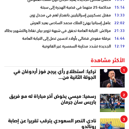
15:16
محاكمة 25 متهما في قضية الهجرة إلى سبتة
13:33
مقتل عسكريين إسرائيليين بانفجار لغم في مجدل زون
22:02
عاهل إسبانيا يهنئ الملك محمد السادس بعيد العرش
21:33
مراكش: النيابة العامة تحقق في شبهة تزوير بيان نقاط والتشهير بطالب
16:44
عرقلة مفوض قضائي بأولاد احسين تصل إلى النيابة العامة
12:19
الجديدة تشدد محاربة السمسرة غير القانونية
الأكثر مشاهدة
1
تركيا: استطلاع رأي يرجح فوز أردوغان في
الجولة الثانية من…
2
رسميا: ميسي يخوض آخر مباراة له مع فريق
باريس سان جرمان
3
نادي النصر السعودي يترقب تقريرا عن إصابة
رونالدو