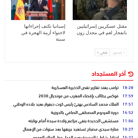
مقتل عسكريين إسرائيليين
إسبانيا تكثف إجراءاتها
بانفجار لغم في مجدل زون
لاحتواء أزمة الهجرة في
سبتة
السابق
التالي
آخر المستجداد
18:28
ترامب يفند تقارير نقص الذخيرة العسكرية
17:59
فوكس يطالب بإقصاء المغرب من مونديال 2030
17:51
الملك محمد السادس يهنئ رئيس كوت ديفوار بعيد بلاده الوطني
14:52
دورة المرحوم المصطفى الصافي بالحوزية
11:06
مستشفى الجديدة ينفي مزاعم ولادة سيدة أمام بوابته
10:27
منارة سيدي مصباح تستعيد بريقها بعد سنوات من الإهمال
15:31
احتلال شاطئ الجديدة يعيد الجدل حول الملك العمومي