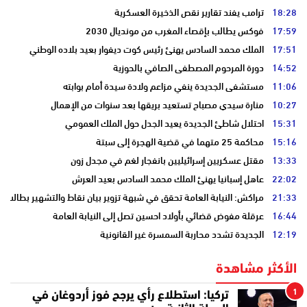
18:28
ترامب يفند تقارير نقص الذخيرة العسكرية
17:59
فوكس يطالب بإقصاء المغرب من مونديال 2030
17:51
الملك محمد السادس يهنئ رئيس كوت ديفوار بعيد بلاده الوطني
14:52
دورة المرحوم المصطفى الصافي بالحوزية
11:06
مستشفى الجديدة ينفي مزاعم ولادة سيدة أمام بوابته
10:27
منارة سيدي مصباح تستعيد بريقها بعد سنوات من الإهمال
15:31
احتلال شاطئ الجديدة يعيد الجدل حول الملك العمومي
15:16
محاكمة 25 متهما في قضية الهجرة إلى سبتة
13:33
مقتل عسكريين إسرائيليين بانفجار لغم في مجدل زون
22:02
عاهل إسبانيا يهنئ الملك محمد السادس بعيد العرش
21:33
مراكش: النيابة العامة تحقق في شبهة تزوير بيان نقاط والتشهير بطالب
16:44
عرقلة مفوض قضائي بأولاد احسين تصل إلى النيابة العامة
12:19
الجديدة تشدد محاربة السمسرة غير القانونية
الأكثر مشاهدة
1
تركيا: استطلاع رأي يرجح فوز أردوغان في