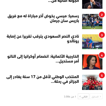
الجولة الثانية من…
2
رسميا: ميسي يخوض آخر مباراة له مع فريق
باريس سان جرمان
3
نادي النصر السعودي يترقب تقريرا عن إصابة
رونالدو
4
الخارجية الألمانية: انضمام أوكرانيا إلى الناتو
أمر مستحيل…
5
المنتخب الوطني لأقل من 17 سنة يغادر إلى
الجزائر في رحلة…
السابق
التالي
1 من 3٬086