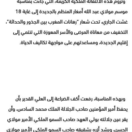
وتروم هذه الالتفاتة الملكية الكريمة، التي جاءت بمناسبة
موسم مولاي عبد الله أمغار المنظم بالجديدة إلى غاية 18
غشت الجاري، تحت شعار “رهانات المغرب بين الجذور والحداثة”،
التخفيف من معاناة المرضى والأسر المعوزة التي تنتمي إلى
إقليم الجديدة، ومساعدتهم على مواجهة تكاليف الحياة.
وبهذه المناسبة، رفعت أكف الضراعة إلى العلي القدير بأن
يحفظ أمير المؤمنين صاحب الجلالة الملك محمد السادس، وأن
يقر عين جلالته بولي العهد صاحب السمو الملكي الأمير مولاي
الحسن، ويشد أزره بشقيقه صاحب السمو الملكي الأمير مولاي