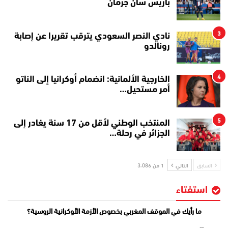
باريس سان جرمان
3
نادي النصر السعودي يترقب تقريرا عن إصابة
رونالدو
4
الخارجية الألمانية: انضمام أوكرانيا إلى الناتو
أمر مستحيل…
5
المنتخب الوطني لأقل من 17 سنة يغادر إلى
الجزائر في رحلة…
السابق
التالي
1 من 3٬086
استفتاء
ما رأيك في الموقف المغربي بخصوص الأزمة الأوكرانية الروسية؟