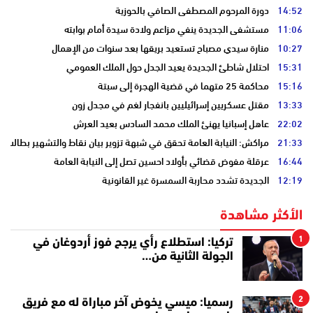
14:52
دورة المرحوم المصطفى الصافي بالحوزية
11:06
مستشفى الجديدة ينفي مزاعم ولادة سيدة أمام بوابته
10:27
منارة سيدي مصباح تستعيد بريقها بعد سنوات من الإهمال
15:31
احتلال شاطئ الجديدة يعيد الجدل حول الملك العمومي
15:16
محاكمة 25 متهما في قضية الهجرة إلى سبتة
13:33
مقتل عسكريين إسرائيليين بانفجار لغم في مجدل زون
22:02
عاهل إسبانيا يهنئ الملك محمد السادس بعيد العرش
21:33
مراكش: النيابة العامة تحقق في شبهة تزوير بيان نقاط والتشهير بطالب
16:44
عرقلة مفوض قضائي بأولاد احسين تصل إلى النيابة العامة
12:19
الجديدة تشدد محاربة السمسرة غير القانونية
الأكثر مشاهدة
1
تركيا: استطلاع رأي يرجح فوز أردوغان في
الجولة الثانية من…
2
رسميا: ميسي يخوض آخر مباراة له مع فريق