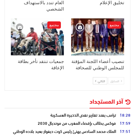
تخليق الإعلام
العام تندد بالاستهداف
الشخصي
مجتمع
مجتمع
تنصيب أعضاء اللجنة المؤقتة
جمعيات تنتقد تأخر بطاقة
للمجلس الوطني للصحافة
الإعاقة
السابق
التالي
آخر المستجداد
18:28
ترامب يفند تقارير نقص الذخيرة العسكرية
17:59
فوكس يطالب بإقصاء المغرب من مونديال 2030
17:51
الملك محمد السادس يهنئ رئيس كوت ديفوار بعيد بلاده الوطني