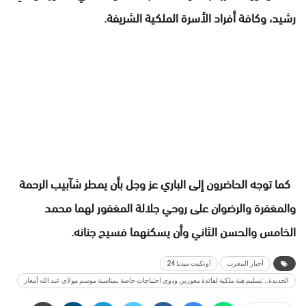
رشيد، وكافة أفراد الأسرة الملكية الشريفة.
كما توجه الحاضرون إلى الباري عز وجل بأن يمطر شآبيب الرحمة
والمغفرة والرضوان على روحي جلالة المغفور لهما محمد
الخامس والحسن الثاني وأن يسكنهما فسيح جنانه.
أخبار المغرب
أونكيت ميديا 24
الجديدة.. تسليم هبة ملكية لفائدة معوزين وذوي احتياجات خاصة بمناسبة موسم مولاي عبد الله أمغار