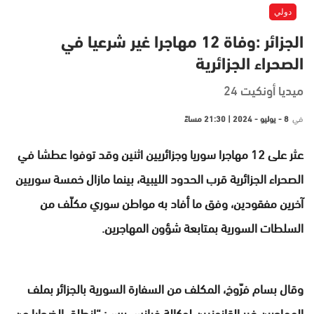
دولي
الجزائر :وفاة 12 مهاجرا غير شرعيا في
الصحراء الجزائرية
ميديا أونكيت 24
في
8 - يوليو - 2024 | 21:30 مساءً
عثر على 12 مهاجرا سوريا وجزائريين اثنين وقد توفوا عطشا في
الصحراء الجزائرية قرب الحدود الليبية، بينما مازال خمسة سوريين
آخرين مفقودين، وفق ما أفاد به مواطن سوري مكلّف من
السلطات السورية بمتابعة شؤون المهاجرين.
وقال بسام فرّوخ، المكلف من السفارة السورية بالجزائر بملف
المهاجرين غير القانونيين لوكالة فرانس برس: “انطلق الضحايا من