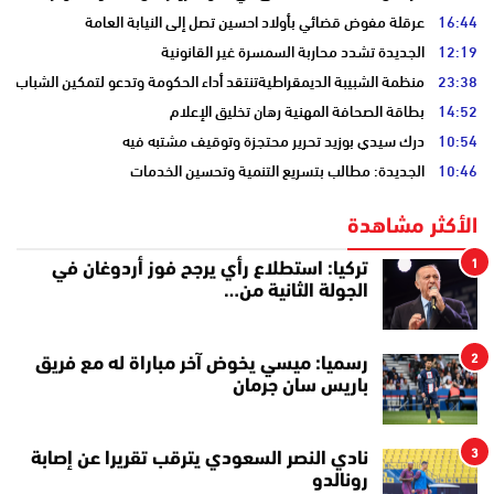
16:44
عرقلة مفوض قضائي بأولاد احسين تصل إلى النيابة العامة
12:19
الجديدة تشدد محاربة السمسرة غير القانونية
23:38
منظمة الشبيبة الديمقراطيةتنتقد أداء الحكومة وتدعو لتمكين الشباب
14:52
بطاقة الصحافة المهنية رهان تخليق الإعلام
10:54
درك سيدي بوزيد تحرير محتجزة وتوقيف مشتبه فيه
10:46
الجديدة: مطالب بتسريع التنمية وتحسين الخدمات
الأكثر مشاهدة
1
تركيا: استطلاع رأي يرجح فوز أردوغان في
الجولة الثانية من…
2
رسميا: ميسي يخوض آخر مباراة له مع فريق
باريس سان جرمان
3
نادي النصر السعودي يترقب تقريرا عن إصابة
رونالدو