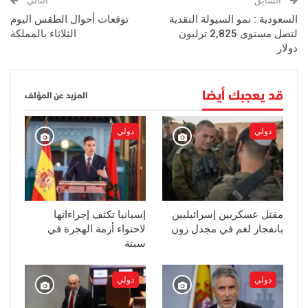
السابق
التالي
السعودية : نمو السيولة النقدية
توقعات أحوال الطقس اليوم
لتصل مستوى 2,825 ترليون
الثلاثاء بالمملكة
دولار
قد يعجبك أيضا
المزيد عن المؤلف
دولي
دولي
مقتل عسكريين إسرائيليين
إسبانيا تكثف إجراءاتها
بانفجار لغم في مجدل زون
لاحتواء أزمة الهجرة في
سبتة
دولي
دولي