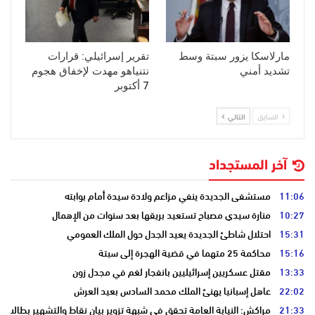
مارلاسكا يزور سبتة وسط
تقرير إسرائيلي: قرارات
تشديد أمني
نتنياهو مهدت لإخفاق هجوم
7 أكتوبر
السابق
التالي
آخر المستجداد
11:06
مستشفى الجديدة ينفي مزاعم ولادة سيدة أمام بوابته
10:27
منارة سيدي مصباح تستعيد بريقها بعد سنوات من الإهمال
15:31
احتلال شاطئ الجديدة يعيد الجدل حول الملك العمومي
15:16
محاكمة 25 متهما في قضية الهجرة إلى سبتة
13:33
مقتل عسكريين إسرائيليين بانفجار لغم في مجدل زون
22:02
عاهل إسبانيا يهنئ الملك محمد السادس بعيد العرش
21:33
مراكش: النيابة العامة تحقق في شبهة تزوير بيان نقاط والتشهير بطالب