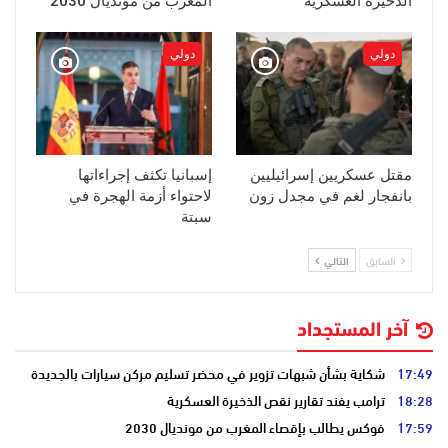
الذخيرة العسكرية
المغرب من مونديال 2030
دولي
دولي
مقتل عسكريين إسرائيليين
إسبانيا تكثف إجراءاتها
بانفجار لغم في مجدل زون
لاحتواء أزمة الهجرة في
سبتة
السابق
التالي
آخر المستجداد
17:49
شكاية بشأن شبهات تزوير في محضر تسليم مركن سيارات بالجديدة
18:28
ترامب يفند تقارير نقص الذخيرة العسكرية
17:59
فوكس يطالب بإقصاء المغرب من مونديال 2030