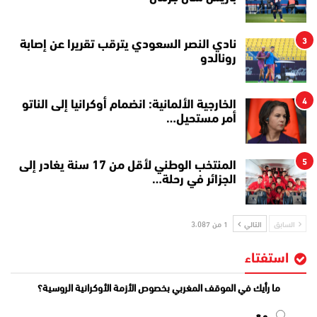
3
نادي النصر السعودي يترقب تقريرا عن إصابة
رونالدو
4
الخارجية الألمانية: انضمام أوكرانيا إلى الناتو
أمر مستحيل…
5
المنتخب الوطني لأقل من 17 سنة يغادر إلى
الجزائر في رحلة…
السابق
التالي
1 من 3٬087
استفتاء
ما رأيك في الموقف المغربي بخصوص الأزمة الأوكرانية الروسية؟
مع