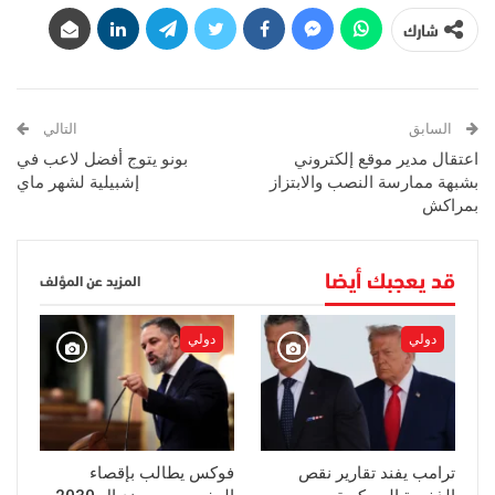
شارك
السابق
التالي
اعتقال مدير موقع إلكتروني
بونو يتوج أفضل لاعب في
بشبهة ممارسة النصب والابتزاز
إشبيلية لشهر ماي
بمراكش
قد يعجبك أيضا
المزيد عن المؤلف
دولي
دولي
ترامب يفند تقارير نقص
فوكس يطالب بإقصاء