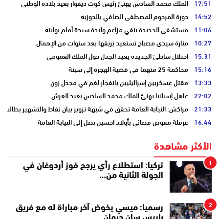
17:51
الملك محمد السادس يهنئ رئيس كوت ديفوار بعيد بلاده الوطني
14:52
دورة المرحوم المصطفى الصافي بالحوزية
11:06
مستشفى الجديدة ينفي مزاعم ولادة سيدة أمام بوابته
10:27
منارة سيدي مصباح تستعيد بريقها بعد سنوات من الإهمال
15:31
احتلال شاطئ الجديدة يعيد الجدل حول الملك العمومي
15:16
محاكمة 25 متهما في قضية الهجرة إلى سبتة
13:33
مقتل عسكريين إسرائيليين بانفجار لغم في مجدل زون
22:02
عاهل إسبانيا يهنئ الملك محمد السادس بعيد العرش
21:33
مراكش: النيابة العامة تحقق في شبهة تزوير بيان نقاط والتشهير بطالب
16:44
عرقلة مفوض قضائي بأولاد احسين تصل إلى النيابة العامة
الأكثر مشاهدة
1
تركيا: استطلاع رأي يرجح فوز أردوغان في
الجولة الثانية من…
2
رسميا: ميسي يخوض آخر مباراة له مع فريق
باريس سان جرمان