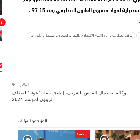
الأربعاء المقبل 23 أكتوبر2024، سيخصص للمناقشة التفصيلية لمواد مشروع القانون التنظيمي رقم 97.15 ،
5
توقف الحوار بين وزارة الإدماج الاقتصادي والمقاولة الصغرى والتشغيل والكفاءات
م
التالي
وكالة بيت مال القدس الشريف، إطلاق حملة “عونة” لقطاف
الزيتون لموسم 2024
المزيد عن المؤلف
سياسة