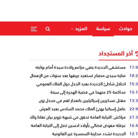
حوادث
سياسة
المزيد
آخر المستجداد
11:
مستشفى الجديدة ينفي مزاعم ولادة سيدة أمام بوابته
10:
منارة سيدي مصباح تستعيد بريقها بعد سنوات من الإهمال
15:
احتلال شاطئ الجديدة يعيد الجدل حول الملك العمومي
15:
محاكمة 25 متهما في قضية الهجرة إلى سبتة
13:
مقتل عسكريين إسرائيليين بانفجار لغم في مجدل زون
22:
عاهل إسبانيا يهنئ الملك محمد السادس بعيد العرش
21:
مراكش: النيابة العامة تحقق في شبهة تزوير بيان نقاط والتشهير بطالب
16:
عرقلة مفوض قضائي بأولاد احسين تصل إلى النيابة العامة
12:
الجديدة تشدد محاربة السمسرة غير القانونية