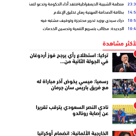
23:
منظمة الشبيبة الديمقراطيةتنتقد أداء الحكومة وتدعو لتمكين الشباب
14:
بطاقة الصحافة المهنية رهان تخليق الإعلام
10:
درك سيدي بوزيد تحرير محتجزة وتوقيف مشتبه فيه
10:
الجديدة: مطالب بتسريع التنمية وتحسين الخدمات
لأكثر مشاهدة
تركيا: استطلاع رأي يرجح فوز أردوغان
في الجولة الثانية من…
رسميا: ميسي يخوض آخر مباراة له
مع فريق باريس سان جرمان
نادي النصر السعودي يترقب تقريرا
عن إصابة رونالدو
الخارجية الألمانية: انضمام أوكرانيا