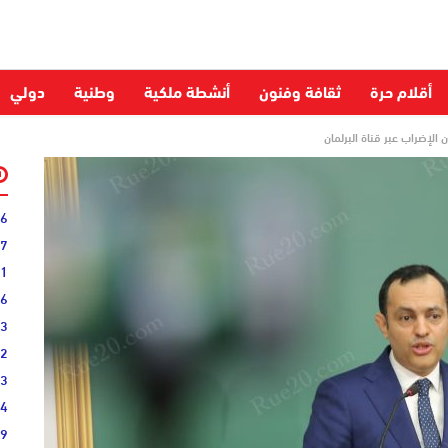
أقلام حرة
ثقافة وفنون
أنشطة ملكية
وطنية
دولي
الإضراب عبر قناة البرلمان
06
27
31
16
33
02
33
44
19