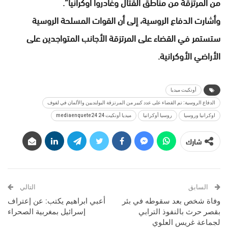
من المرتزقة من مناطق القتال وغادروا أوكرانيا”.
وأشارت الدفاع الروسية، إلى أن القوات المسلحة الروسية
ستستمر في القضاء على المرتزقة الأجانب المتواجدين على
الأراضي الأوكرانية.
أونكيت ميديا
الدفاع الروسية: تم القضاء على عدد كبير من المرتزقة البولنديين والألمان في لفوف
اوكرانيا وروسيا
روسيا أوكرانيا
ميديا أونكيت 24 mediaenquete24
شارك
السابق
التالي
وفاة شخص بعد سقوطه في بئر
أعبي ابراهيم يكتب: عن إعتراف
بقصر حرث بالنفوذ الترابي
إسرائيل بمغربية الصحراء
لجماعة غريس العلوي