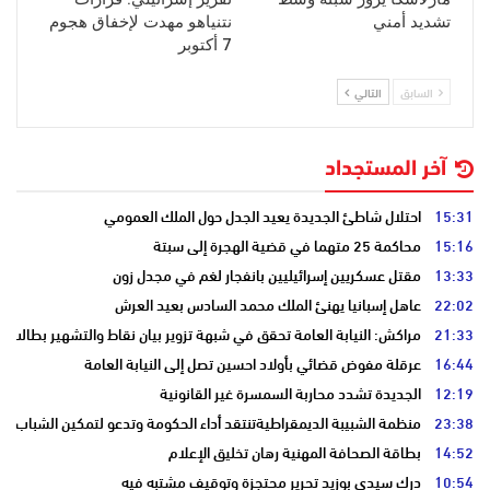
تشديد أمني
نتنياهو مهدت لإخفاق هجوم
7 أكتوبر
السابق
التالي
آخر المستجداد
15:31
احتلال شاطئ الجديدة يعيد الجدل حول الملك العمومي
15:16
محاكمة 25 متهما في قضية الهجرة إلى سبتة
13:33
مقتل عسكريين إسرائيليين بانفجار لغم في مجدل زون
22:02
عاهل إسبانيا يهنئ الملك محمد السادس بعيد العرش
21:33
مراكش: النيابة العامة تحقق في شبهة تزوير بيان نقاط والتشهير بطالب
16:44
عرقلة مفوض قضائي بأولاد احسين تصل إلى النيابة العامة
12:19
الجديدة تشدد محاربة السمسرة غير القانونية
23:38
منظمة الشبيبة الديمقراطيةتنتقد أداء الحكومة وتدعو لتمكين الشباب
14:52
بطاقة الصحافة المهنية رهان تخليق الإعلام
10:54
درك سيدي بوزيد تحرير محتجزة وتوقيف مشتبه فيه