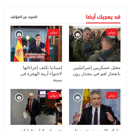
قد يعجبك أيضا
المزيد عن المؤلف
دولي
دولي
مقتل عسكريين إسرائيليين
إسبانيا تكثف إجراءاتها
بانفجار لغم في مجدل زون
لاحتواء أزمة الهجرة في
سبتة
دولي
دولي
مارلاسكا يزور سبتة وسط
تقرير إسرائيلي: قرارات