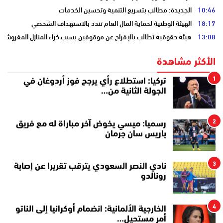
10:46
الجديدة: مطالب بتسريع التنمية وتحسين الخدمات
18:17
الهيئة الوطنية لحماية المال العام تندد بالاستهداف الشخصي
13:08
هيئة حقوقية تطالب بالإفراج عن موقوفين بسبب كراء المنازل المفروشة
الأكثر مشاهدة
1
تركيا: استطلاع رأي يرجح فوز أردوغان في
الجولة الثانية من…
2
رسميا: ميسي يخوض آخر مباراة له مع فريق
باريس سان جرمان
3
نادي النصر السعودي يترقب تقريرا عن إصابة
رونالدو
4
الخارجية الألمانية: انضمام أوكرانيا إلى الناتو
أمر مستحيل…