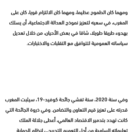
ومهما كان الطموح عظيما، ومهما كان الالتزام قويا، كان على
المغرب، في سعيه لتعزيز نموذج العدالة الاجتماعية، أن يسلك
بهدوء طريقا طويلا، شاقا في بعض الأحيان، من خلال تعديل
سياساته العمومية لتتوافق مع التقلبات والاختبارات.
وفي سنة 2020، سنة تفشي جائحة كوفيد-19، سيثبت المغرب
قدرته على تعزيز قيم التعاون والتضامن. وفي ذروة الجائحة التي
كانت تهدد بتدمير الاقتصاد العالمي، أعطى جلالة الملك
تعليماته السامية من أجل التعميم التدريجي لنظام الحماية