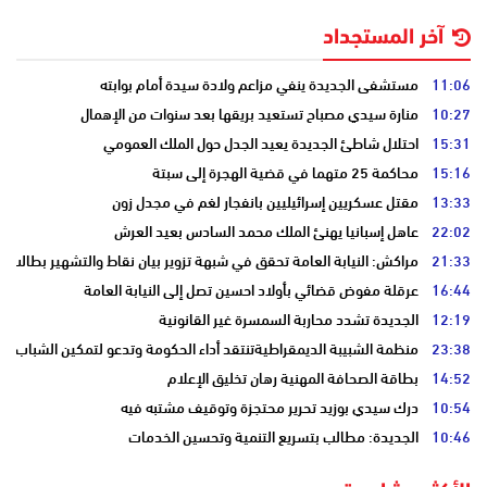
آخر المستجداد
11:06
مستشفى الجديدة ينفي مزاعم ولادة سيدة أمام بوابته
10:27
منارة سيدي مصباح تستعيد بريقها بعد سنوات من الإهمال
15:31
احتلال شاطئ الجديدة يعيد الجدل حول الملك العمومي
15:16
محاكمة 25 متهما في قضية الهجرة إلى سبتة
13:33
مقتل عسكريين إسرائيليين بانفجار لغم في مجدل زون
22:02
عاهل إسبانيا يهنئ الملك محمد السادس بعيد العرش
21:33
مراكش: النيابة العامة تحقق في شبهة تزوير بيان نقاط والتشهير بطالب
16:44
عرقلة مفوض قضائي بأولاد احسين تصل إلى النيابة العامة
12:19
الجديدة تشدد محاربة السمسرة غير القانونية
23:38
منظمة الشبيبة الديمقراطيةتنتقد أداء الحكومة وتدعو لتمكين الشباب
14:52
بطاقة الصحافة المهنية رهان تخليق الإعلام
10:54
درك سيدي بوزيد تحرير محتجزة وتوقيف مشتبه فيه
10:46
الجديدة: مطالب بتسريع التنمية وتحسين الخدمات