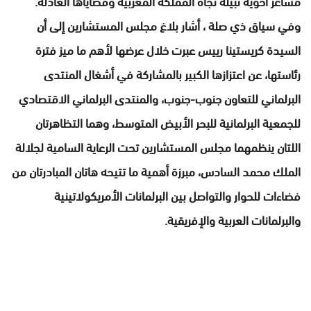
مشاعر أخوية نبيلة تجاه المملكة المغربية وقضاياها العادلة.
وفي سياق ذي صلة ، أشار بلاغ مجلس المستشارين إلى أن
السيدة كريستينا رييس عبرت خلال عرضها لأهم ما ميز فترة
رئاستها، عن اعتزازها الكبير بالمشاركة في أشغال المنتدى
البرلماني للتعاون جنوب-جنوب، والمنتدى البرلماني الاقتصادي
للجمعية البرلمانية للبحر الأبيض المتوسط، وهما التظاهرتان
اللتان ينظمهما مجلس المستشارين تحت الرعاية السامية لجلالة
الملك محمد السادس، مبرزة أهمية ما تتيحه هاتان المبادرتان من
فضاءات للحوار والتواصل بين البرلمانات الأمريكولاتينية
والبرلمانات العربية والإفريقية.