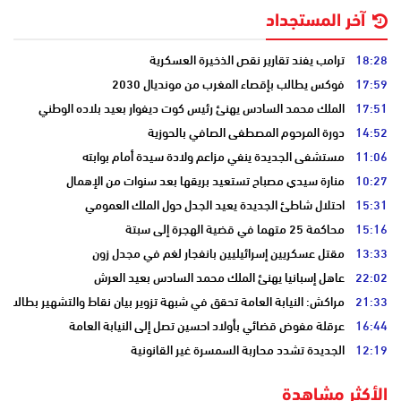
آخر المستجداد
18:28
ترامب يفند تقارير نقص الذخيرة العسكرية
17:59
فوكس يطالب بإقصاء المغرب من مونديال 2030
17:51
الملك محمد السادس يهنئ رئيس كوت ديفوار بعيد بلاده الوطني
14:52
دورة المرحوم المصطفى الصافي بالحوزية
11:06
مستشفى الجديدة ينفي مزاعم ولادة سيدة أمام بوابته
10:27
منارة سيدي مصباح تستعيد بريقها بعد سنوات من الإهمال
15:31
احتلال شاطئ الجديدة يعيد الجدل حول الملك العمومي
15:16
محاكمة 25 متهما في قضية الهجرة إلى سبتة
13:33
مقتل عسكريين إسرائيليين بانفجار لغم في مجدل زون
22:02
عاهل إسبانيا يهنئ الملك محمد السادس بعيد العرش
21:33
مراكش: النيابة العامة تحقق في شبهة تزوير بيان نقاط والتشهير بطالب
16:44
عرقلة مفوض قضائي بأولاد احسين تصل إلى النيابة العامة
12:19
الجديدة تشدد محاربة السمسرة غير القانونية
الأكثر مشاهدة