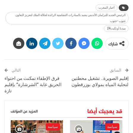
أخبار المغرب
الرئيس الجديد للبرلمان الأنديني يشيد بالمبادرات التضامنية الرائدة لجلالة الملك لتعزيز التعاون
جنوب -جنوب
ميديا أونكيت24
شارك
السابق
التالي
إقليم الصويرة.. تشغيل محطتين
فرق الإطفاء تمكنت من احتواء
لتحلية المياه بمولاي بوزرقطون
الحريق غابة “الشرشارة” بإقليم
تازة
قد يعجبك أيضا
المزيد عن المؤلف
سياسة
سياسة