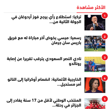
الأكثر مشاهدة
1
تركيا: استطلاع رأي يرجح فوز أردوغان في
الجولة الثانية من…
2
رسميا: ميسي يخوض آخر مباراة له مع فريق
باريس سان جرمان
3
نادي النصر السعودي يترقب تقريرا عن إصابة
رونالدو
4
الخارجية الألمانية: انضمام أوكرانيا إلى الناتو
أمر مستحيل…
5
المنتخب الوطني لأقل من 17 سنة يغادر إلى
الجزائر في رحلة…