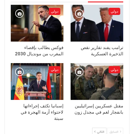
دولي
دولي
ترامب يفند تقارير نقص
فوكس يطالب بإقصاء
الذخيرة العسكرية
المغرب من مونديال 2030
دولي
دولي
مقتل عسكريين إسرائيليين
إسبانيا تكثف إجراءاتها
بانفجار لغم في مجدل زون
لاحتواء أزمة الهجرة في
سبتة
السابق
التالي