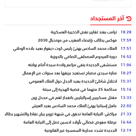
آخر المستجداد
18:28
ترامب يفند تقارير نقص الذخيرة العسكرية
17:59
فوكس يطالب بإقصاء المغرب من مونديال 2030
17:51
الملك محمد السادس يهنئ رئيس كوت ديفوار بعيد بلاده الوطني
14:52
دورة المرحوم المصطفى الصافي بالحوزية
11:06
مستشفى الجديدة ينفي مزاعم ولادة سيدة أمام بوابته
10:27
منارة سيدي مصباح تستعيد بريقها بعد سنوات من الإهمال
15:31
احتلال شاطئ الجديدة يعيد الجدل حول الملك العمومي
15:16
محاكمة 25 متهما في قضية الهجرة إلى سبتة
13:33
مقتل عسكريين إسرائيليين بانفجار لغم في مجدل زون
22:02
عاهل إسبانيا يهنئ الملك محمد السادس بعيد العرش
21:33
مراكش: النيابة العامة تحقق في شبهة تزوير بيان نقاط والتشهير بطالب
16:44
عرقلة مفوض قضائي بأولاد احسين تصل إلى النيابة العامة
12:19
الجديدة تشدد محاربة السمسرة غير القانونية