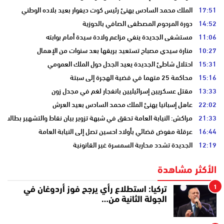
17:51
الملك محمد السادس يهنئ رئيس كوت ديفوار بعيد بلاده الوطني
14:52
دورة المرحوم المصطفى الصافي بالحوزية
11:06
مستشفى الجديدة ينفي مزاعم ولادة سيدة أمام بوابته
10:27
منارة سيدي مصباح تستعيد بريقها بعد سنوات من الإهمال
15:31
احتلال شاطئ الجديدة يعيد الجدل حول الملك العمومي
15:16
محاكمة 25 متهما في قضية الهجرة إلى سبتة
13:33
مقتل عسكريين إسرائيليين بانفجار لغم في مجدل زون
22:02
عاهل إسبانيا يهنئ الملك محمد السادس بعيد العرش
21:33
مراكش: النيابة العامة تحقق في شبهة تزوير بيان نقاط والتشهير بطالب
16:44
عرقلة مفوض قضائي بأولاد احسين تصل إلى النيابة العامة
12:19
الجديدة تشدد محاربة السمسرة غير القانونية
الأكثر مشاهدة
1
تركيا: استطلاع رأي يرجح فوز أردوغان في
الجولة الثانية من…