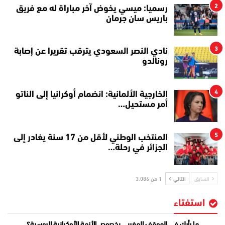
2
رسميا: ميسي يخوض آخر مباراة له مع فريق
باريس سان جرمان
3
نادي النصر السعودي يترقب تقريرا عن إصابة
رونالدو
4
الخارجية الألمانية: انضمام أوكرانيا إلى الناتو
أمر مستحيل…
5
المنتخب الوطني لأقل من 17 سنة يغادر إلى
الجزائر في رحلة…
السابق
التالي
1 من 3٬086
استفتاء
ما رأيك في الموقف المغربي بخصوص الأزمة الأوكرانية الروسية؟