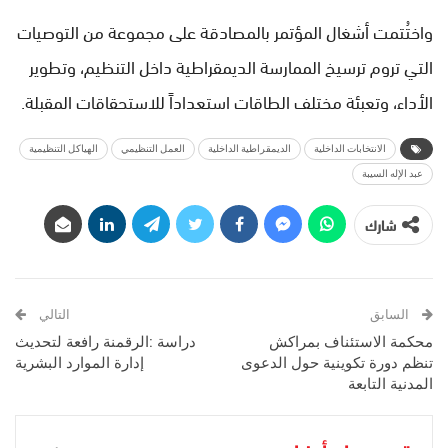
واختُتمت أشغال المؤتمر بالمصادقة على مجموعة من التوصيات
التي تروم ترسيخ الممارسة الديمقراطية داخل التنظيم، وتطوير
الأداء، وتعبئة مختلف الطاقات استعداداً للاستحقاقات المقبلة.
الانتخابات الداخلية
الديمقراطية الداخلية
العمل التنظيمي
الهياكل التنظيمية
عبد الإله السيبة
شارك
السابق
التالي
محكمة الاستئناف بمراكش
دراسة :الرقمنة رافعة لتحديث
تنظم دورة تكوينية حول الدعوى
إدارة الموارد البشرية
المدنية التابعة