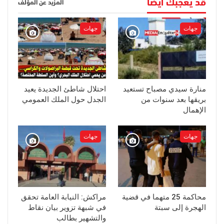
قد يعجبك أيضا
المزيد عن المؤلف
جهات
جهات
منارة سيدي مصباح تستعيد
احتلال شاطئ الجديدة يعيد
بريقها بعد سنوات من
الجدل حول الملك العمومي
الإهمال
جهات
جهات
محاكمة 25 متهما في قضية
مراكش: النيابة العامة تحقق
الهجرة إلى سبتة
في شبهة تزوير بيان نقاط
والتشهير بطالب