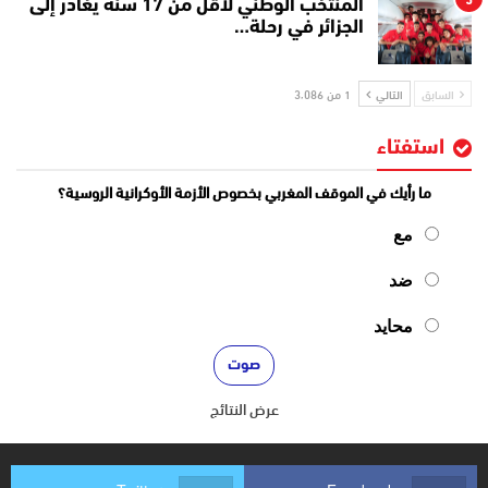
المنتخب الوطني لأقل من 17 سنة يغادر إلى
الجزائر في رحلة…
السابق
التالي
1 من 3٬086
استفتاء
ما رأيك في الموقف المغربي بخصوص الأزمة الأوكرانية الروسية؟
مع
ضد
محايد
عرض النتائج