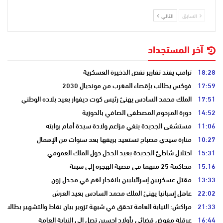
السابق
التالي
آخر المستجداد
18:28
ترامب يفند تقارير نقص الذخيرة العسكرية
17:59
فوكس يطالب بإقصاء المغرب من مونديال 2030
17:51
الملك محمد السادس يهنئ رئيس كوت ديفوار بعيد بلاده الوطني
14:52
دورة المرحوم المصطفى الصافي بالحوزية
11:06
مستشفى الجديدة ينفي مزاعم ولادة سيدة أمام بوابته
10:27
منارة سيدي مصباح تستعيد بريقها بعد سنوات من الإهمال
15:31
احتلال شاطئ الجديدة يعيد الجدل حول الملك العمومي
15:16
محاكمة 25 متهما في قضية الهجرة إلى سبتة
13:33
مقتل عسكريين إسرائيليين بانفجار لغم في مجدل زون
22:02
عاهل إسبانيا يهنئ الملك محمد السادس بعيد العرش
21:33
مراكش: النيابة العامة تحقق في شبهة تزوير بيان نقاط والتشهير بطالب
16:44
عرقلة مفوض قضائي بأولاد احسين تصل إلى النيابة العامة