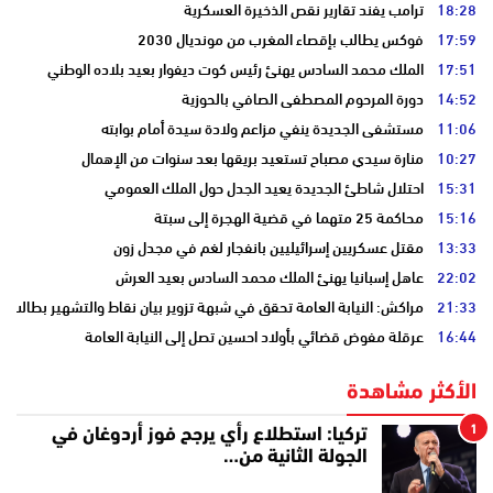
18:28
ترامب يفند تقارير نقص الذخيرة العسكرية
17:59
فوكس يطالب بإقصاء المغرب من مونديال 2030
17:51
الملك محمد السادس يهنئ رئيس كوت ديفوار بعيد بلاده الوطني
14:52
دورة المرحوم المصطفى الصافي بالحوزية
11:06
مستشفى الجديدة ينفي مزاعم ولادة سيدة أمام بوابته
10:27
منارة سيدي مصباح تستعيد بريقها بعد سنوات من الإهمال
15:31
احتلال شاطئ الجديدة يعيد الجدل حول الملك العمومي
15:16
محاكمة 25 متهما في قضية الهجرة إلى سبتة
13:33
مقتل عسكريين إسرائيليين بانفجار لغم في مجدل زون
22:02
عاهل إسبانيا يهنئ الملك محمد السادس بعيد العرش
21:33
مراكش: النيابة العامة تحقق في شبهة تزوير بيان نقاط والتشهير بطالب
16:44
عرقلة مفوض قضائي بأولاد احسين تصل إلى النيابة العامة
الأكثر مشاهدة
1
تركيا: استطلاع رأي يرجح فوز أردوغان في
الجولة الثانية من…