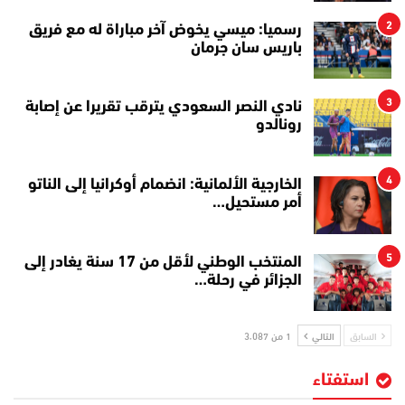
2
رسميا: ميسي يخوض آخر مباراة له مع فريق
باريس سان جرمان
3
نادي النصر السعودي يترقب تقريرا عن إصابة
رونالدو
4
الخارجية الألمانية: انضمام أوكرانيا إلى الناتو
أمر مستحيل…
5
المنتخب الوطني لأقل من 17 سنة يغادر إلى
الجزائر في رحلة…
السابق
التالي
1 من 3٬087
استفتاء