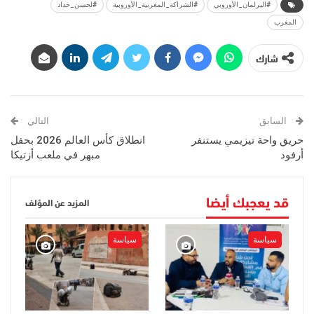
#البرلمان_الأوروبي
#الشراكة_المغربية_الأوروبية
#لحسن_حداد
المغرب
شارك
السابق
التالي
حريق واحة تيزيمي يستنفر
انطلاق كأس العالم 2026 بحفل
أرفود
مبهر في ملعب أزتيكا
قد يعجبك أيضا
المزيد عن المؤلف
سياسة
سياسة