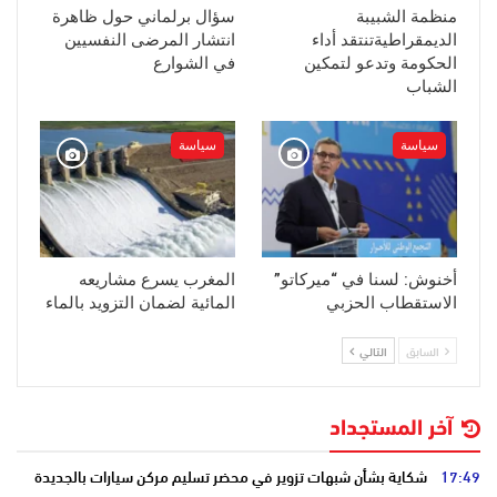
منظمة الشبيبة
سؤال برلماني حول ظاهرة
الديمقراطيةتنتقد أداء
انتشار المرضى النفسيين
الحكومة وتدعو لتمكين
في الشوارع
الشباب
سياسة
سياسة
أخنوش: لسنا في “ميركاتو”
المغرب يسرع مشاريعه
الاستقطاب الحزبي
المائية لضمان التزويد بالماء
السابق
التالي
آخر المستجداد
17:49
شكاية بشأن شبهات تزوير في محضر تسليم مركن سيارات بالجديدة