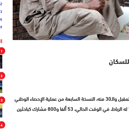
02
33
44
19
ا
1
للسكان
2
ينظم المغرب خلال الفترة الممتدة ما بين فاتح شتنبر المقبل والـ30 منه، النسخة السابعة من عملية الإحصاء الوطني
3
للسكان والسكنى، الذي يجرى كل 10 سنوات، و”تجنّد” له الرباط، في الوقت الحالي، 53 ألفا و800 مشارك كباحثين
4