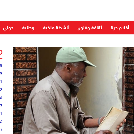
أقلام حرة
ثقافة وفنون
أنشطة ملكية
وطنية
دولي
28
59
51
52
06
27
31
16
33