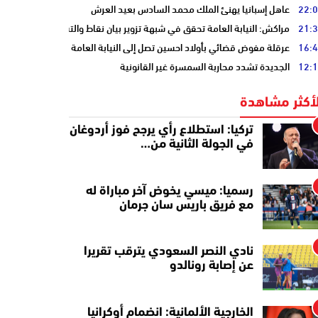
22:
عاهل إسبانيا يهنئ الملك محمد السادس بعيد العرش
21:
مراكش: النيابة العامة تحقق في شبهة تزوير بيان نقاط والتشهير بطالب
16:
عرقلة مفوض قضائي بأولاد احسين تصل إلى النيابة العامة
12:
الجديدة تشدد محاربة السمسرة غير القانونية
لأكثر مشاهدة
تركيا: استطلاع رأي يرجح فوز أردوغان
في الجولة الثانية من…
رسميا: ميسي يخوض آخر مباراة له
مع فريق باريس سان جرمان
نادي النصر السعودي يترقب تقريرا
عن إصابة رونالدو
الخارجية الألمانية: انضمام أوكرانيا