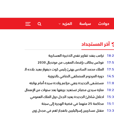
حوادث
سياسة
المزيد
آخر المستجداد
18:
ترامب يفند تقارير نقص الذخيرة العسكرية
17:
فوكس يطالب بإقصاء المغرب من مونديال 2030
17:
الملك محمد السادس يهنئ رئيس كوت ديفوار بعيد بلاده الوطني
14:
دورة المرحوم المصطفى الصافي بالحوزية
11:
مستشفى الجديدة ينفي مزاعم ولادة سيدة أمام بوابته
10:
منارة سيدي مصباح تستعيد بريقها بعد سنوات من الإهمال
15:
احتلال شاطئ الجديدة يعيد الجدل حول الملك العمومي
15:
محاكمة 25 متهما في قضية الهجرة إلى سبتة
13:
مقتل عسكريين إسرائيليين بانفجار لغم في مجدل زون