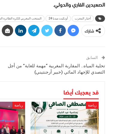
الصعيدين القاري والدولي.
أخبار المغرب
أونكيت ميديا 24
المنتخب المغربي للكرة الطائرة الشاطئية إناث (أقل من 19 
شارك
السابق
تحلية المياه.. المقاربة المغربية “مهمة للغاية” من أجل
التصدي للإجهاد المائي (خبير أرجنتيني)
قد يعجبك أيضا
رياضة
رياضة