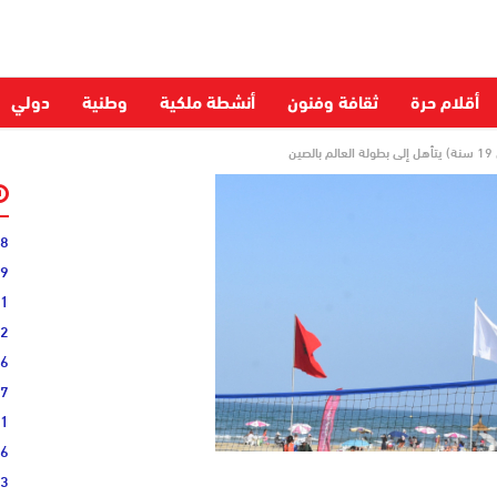
أقلام حرة
ثقافة وفنون
أنشطة ملكية
وطنية
دولي
ن
28
59
51
52
06
27
31
16
33