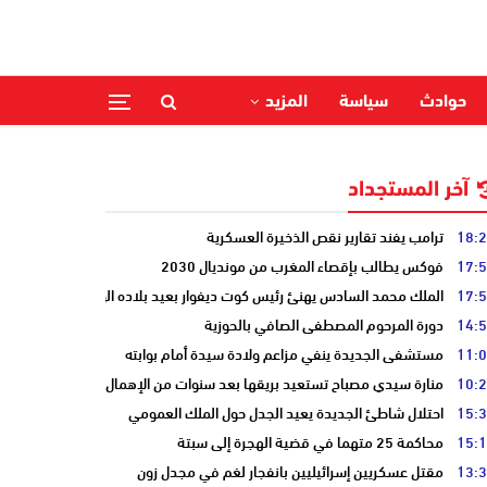
حوادث
سياسة
المزيد
آخر المستجداد
18:
ترامب يفند تقارير نقص الذخيرة العسكرية
17:
فوكس يطالب بإقصاء المغرب من مونديال 2030
17:
الملك محمد السادس يهنئ رئيس كوت ديفوار بعيد بلاده الوطني
14:
دورة المرحوم المصطفى الصافي بالحوزية
11:
مستشفى الجديدة ينفي مزاعم ولادة سيدة أمام بوابته
10:
منارة سيدي مصباح تستعيد بريقها بعد سنوات من الإهمال
15:
احتلال شاطئ الجديدة يعيد الجدل حول الملك العمومي
15:
محاكمة 25 متهما في قضية الهجرة إلى سبتة
13:
مقتل عسكريين إسرائيليين بانفجار لغم في مجدل زون