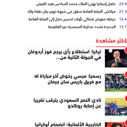
22:
عاهل إسبانيا يهنئ الملك محمد السادس بعيد العرش
21:
مراكش: النيابة العامة تحقق في شبهة تزوير بيان نقاط والتشهير بطالب
16:
عرقلة مفوض قضائي بأولاد احسين تصل إلى النيابة العامة
12:
الجديدة تشدد محاربة السمسرة غير القانونية
لأكثر مشاهدة
تركيا: استطلاع رأي يرجح فوز أردوغان
في الجولة الثانية من…
رسميا: ميسي يخوض آخر مباراة له
مع فريق باريس سان جرمان
نادي النصر السعودي يترقب تقريرا
عن إصابة رونالدو
الخارجية الألمانية: انضمام أوكرانيا