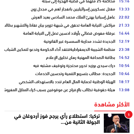
15:16
محاكمة 25 متهما في قضية الهجرة إلى سبتة
13:33
مقتل عسكريين إسرائيليين بانفجار لغم في مجدل زون
22:02
عاهل إسبانيا يهنئ الملك محمد السادس بعيد العرش
21:33
مراكش: النيابة العامة تحقق في شبهة تزوير بيان نقاط والتشهير بطالب
16:44
عرقلة مفوض قضائي بأولاد احسين تصل إلى النيابة العامة
12:19
الجديدة تشدد محاربة السمسرة غير القانونية
23:38
منظمة الشبيبة الديمقراطيةتنتقد أداء الحكومة وتدعو لتمكين الشباب
14:52
بطاقة الصحافة المهنية رهان تخليق الإعلام
10:54
درك سيدي بوزيد تحرير محتجزة وتوقيف مشتبه فيه
10:46
الجديدة: مطالب بتسريع التنمية وتحسين الخدمات
18:17
الهيئة الوطنية لحماية المال العام تندد بالاستهداف الشخصي
13:08
هيئة حقوقية تطالب بالإفراج عن موقوفين بسبب كراء المنازل المفروشة
الأكثر مشاهدة
1
تركيا: استطلاع رأي يرجح فوز أردوغان في
الجولة الثانية من…