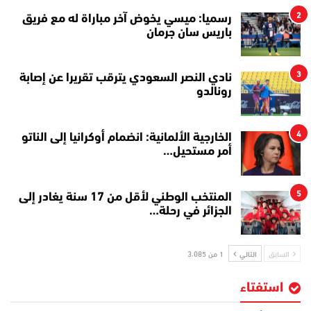
2
رسميا: ميسي يخوض آخر مباراة له مع فريق
باريس سان جرمان
3
نادي النصر السعودي يترقب تقريرا عن إصابة
رونالدو
4
الخارجية الألمانية: انضمام أوكرانيا إلى الناتو
أمر مستحيل…
5
المنتخب الوطني لأقل من 17 سنة يغادر إلى
الجزائر في رحلة…
السابق
التالي
1 من 3٬085
استفتاء