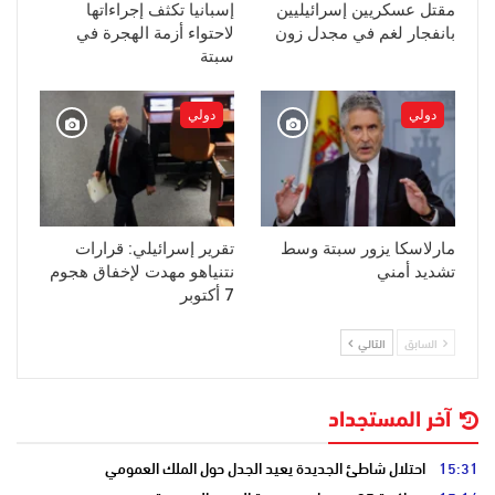
مقتل عسكريين إسرائيليين
إسبانيا تكثف إجراءاتها
بانفجار لغم في مجدل زون
لاحتواء أزمة الهجرة في
سبتة
دولي
دولي
مارلاسكا يزور سبتة وسط
تقرير إسرائيلي: قرارات
تشديد أمني
نتنياهو مهدت لإخفاق هجوم
7 أكتوبر
السابق
التالي
آخر المستجداد
15:31
احتلال شاطئ الجديدة يعيد الجدل حول الملك العمومي