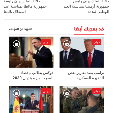
جلالة الملك يهنئ رئيس
جلالة الملك يهنئ رئیسة
جمهورية أرمينيا بمناسبة العيد
جمهورية مالطا بمناسبة عيد
الوطني لبلاده
استقلال بلادها
قد يعجبك أيضا
المزيد عن المؤلف
دولي
دولي
ترامب يفند تقارير نقص
فوكس يطالب بإقصاء
الذخيرة العسكرية
المغرب من مونديال 2030
دولي
دولي