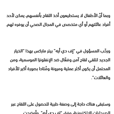
وبما أنّ الأطفال لا يستطيعون أخذ اللقاح بأنفسهم، يمكن لأحد
أفراد عائلتهم أو أي متخصص في المجال الصحي أن يوفره لهم.
ورحّب المسؤول في “إف دي أيه” بيتر ماركس بهذا “الخيار
الجديد لتلقي لقاح آمن وفعّال ضد الإنفلونزا الموسمية، ومن
المحتمل أن يكون أكثر عملية ومرونة ومُتاحا بصورة أكبر للأفراد
والعائلات”.
وستبقى هناك حاجة إلى وصفة طبية للحصول على اللقاح عبر
الصيدليات الإلكترونية، وفق “إف دي أيه”. وأوضحت