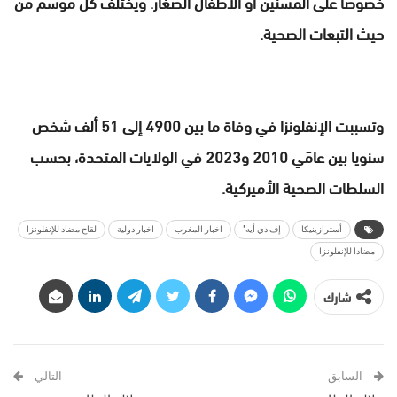
خصوصا على المسنّين أو الأطفال الصغار. ويختلف كل موسم من
حيث التبعات الصحية.
وتسببت الإنفلونزا في وفاة ما بين 4900 إلى 51 ألف شخص
سنويا بين عامَي 2010 و2023 في الولايات المتحدة، بحسب
السلطات الصحية الأميركية.
أسترازينيكا
إف دي أيه"
اخبار المغرب
اخبار دولية
لقاح مضاد للإنفلونزا
مضادا للإنفلونزا
شارك
السابق
التالي