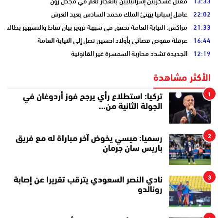
13:33
مقتل عسكريين إسرائيليين بانفجار لغم في مجدل زون
22:02
عاهل إسبانيا يهنئ الملك محمد السادس بعيد العرش
21:33
مراكش: النيابة العامة تحقق في شبهة تزوير بيان نقاط والتشهير بطالب
16:44
عرقلة مفوض قضائي بأولاد احسين تصل إلى النيابة العامة
12:19
الجديدة تشدد محاربة السمسرة غير القانونية
الأكثر مشاهدة
1
تركيا: استطلاع رأي يرجح فوز أردوغان في
الجولة الثانية من…
2
رسميا: ميسي يخوض آخر مباراة له مع فريق
باريس سان جرمان
3
نادي النصر السعودي يترقب تقريرا عن إصابة
رونالدو