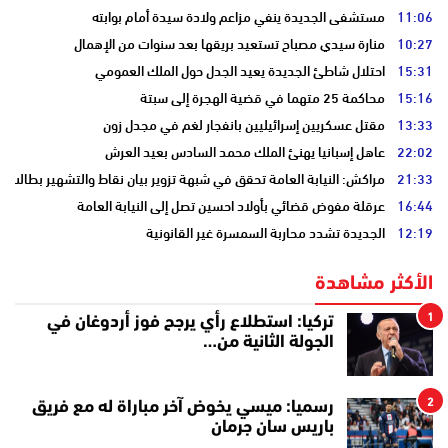
11:06
مستشفى الجديدة ينفي مزاعم ولادة سيدة أمام بوابته
10:27
منارة سيدي مصباح تستعيد بريقها بعد سنوات من الإهمال
15:31
احتلال شاطئ الجديدة يعيد الجدل حول الملك العمومي
15:16
محاكمة 25 متهما في قضية الهجرة إلى سبتة
13:33
مقتل عسكريين إسرائيليين بانفجار لغم في مجدل زون
22:02
عاهل إسبانيا يهنئ الملك محمد السادس بعيد العرش
21:33
مراكش: النيابة العامة تحقق في شبهة تزوير بيان نقاط والتشهير بطالب
16:44
عرقلة مفوض قضائي بأولاد احسين تصل إلى النيابة العامة
12:19
الجديدة تشدد محاربة السمسرة غير القانونية
الأكثر مشاهدة
1
تركيا: استطلاع رأي يرجح فوز أردوغان في
الجولة الثانية من…
2
رسميا: ميسي يخوض آخر مباراة له مع فريق
باريس سان جرمان