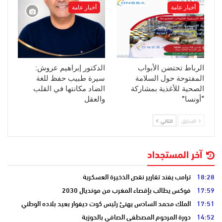
أخبار عامة
أخبار عامة
الرباط تحتضن الأبواب
الدكتور إبراهيم عروش:
المفتوحة حول السلامة
سيرة طبيب حفظ للغة
الصحية للأغذية بمشاركة
الضاد مكانتها في القلب
“أونسا”
والعقل
السابق
التالي
آخر المستجداد
18:28
ترامب يفند تقارير نقص الذخيرة العسكرية
17:59
فوكس يطالب بإقصاء المغرب من مونديال 2030
17:51
الملك محمد السادس يهنئ رئيس كوت ديفوار بعيد بلاده الوطني
14:52
دورة المرحوم المصطفى الصافي بالحوزية