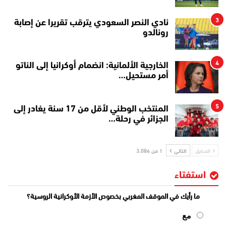
3
نادي النصر السعودي يترقب تقريرا عن إصابة
رونالدو
4
الخارجية الألمانية: انضمام أوكرانيا إلى الناتو
أمر مستحيل…
5
المنتخب الوطني لأقل من 17 سنة يغادر إلى
الجزائر في رحلة…
السابق
التالي
1 من 3٬086
استفتاء
ما رأيك في الموقف المغربي بخصوص الأزمة الأوكرانية الروسية؟
مع