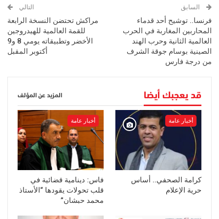
السابق
التالي
فرنسا.. توشيح أحد قدماء
مراكش تحتضن النسخة الرابعة
المحاربين المغاربة في الحرب
للقمة العالمية للهيدروجين
العالمية الثانية وحرب الهند
الأخضر وتطبيقاته يومي 8 و9
الصينية بوسام جوقة الشرف
أكتوبر المقبل
من درجة فارس
قد يعجبك أيضا
المزيد عن المؤلف
أخبار عامة
أخبار عامة
كرامة الصحفي.. أساس
فاس: دينامية قضائية في
حرية الإعلام
قلب تحولات يقودها “الأستاذ
محمد حبشان”