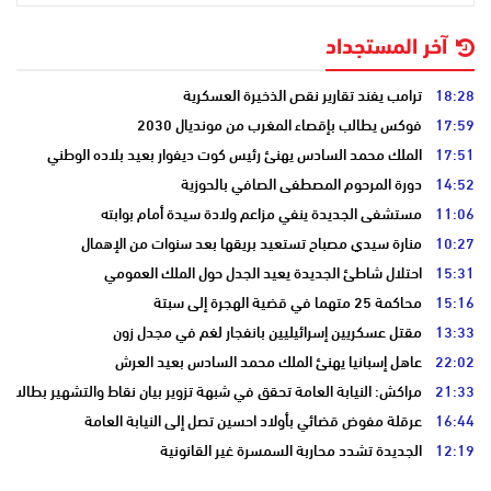
آخر المستجداد
18:28
ترامب يفند تقارير نقص الذخيرة العسكرية
17:59
فوكس يطالب بإقصاء المغرب من مونديال 2030
17:51
الملك محمد السادس يهنئ رئيس كوت ديفوار بعيد بلاده الوطني
14:52
دورة المرحوم المصطفى الصافي بالحوزية
11:06
مستشفى الجديدة ينفي مزاعم ولادة سيدة أمام بوابته
10:27
منارة سيدي مصباح تستعيد بريقها بعد سنوات من الإهمال
15:31
احتلال شاطئ الجديدة يعيد الجدل حول الملك العمومي
15:16
محاكمة 25 متهما في قضية الهجرة إلى سبتة
13:33
مقتل عسكريين إسرائيليين بانفجار لغم في مجدل زون
22:02
عاهل إسبانيا يهنئ الملك محمد السادس بعيد العرش
21:33
مراكش: النيابة العامة تحقق في شبهة تزوير بيان نقاط والتشهير بطالب
16:44
عرقلة مفوض قضائي بأولاد احسين تصل إلى النيابة العامة
12:19
الجديدة تشدد محاربة السمسرة غير القانونية