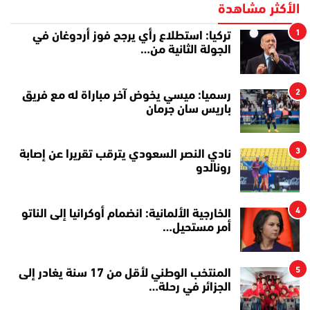
الأكثر مشاهدة
1
تركيا: استطلاع رأي يرجح فوز أردوغان في
الجولة الثانية من…
2
رسميا: ميسي يخوض آخر مباراة له مع فريق
باريس سان جرمان
3
نادي النصر السعودي يترقب تقريرا عن إصابة
رونالدو
4
الخارجية الألمانية: انضمام أوكرانيا إلى الناتو
أمر مستحيل…
5
المنتخب الوطني لأقل من 17 سنة يغادر إلى
الجزائر في رحلة…