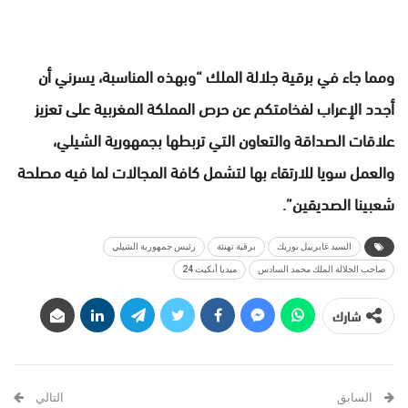
ومما جاء في برقية جلالة الملك “وبهذه المناسبة، يسرني أن
أجدد الإعراب لفخامتكم عن حرص المملكة المغربية على تعزيز
علاقات الصداقة والتعاون التي تربطها بجمهورية الشيلي،
والعمل سويا للارتقاء بها لتشمل كافة المجالات لما فيه مصلحة
شعبينا الصديقين”.
السيد غابرييل بوريك
برقية تهنئة
رئيس جمهورية الشيلي
صاحب الجلالة الملك محمد السادس
ميديا أنكيت 24
شارك
السابق
التالي