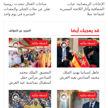
الإعانات الرمضانية: غياب
ساحات القتال تتحدث: روسيا
الشفافية وآثار اللائحة المسربة
تعلن عن مئات القتلى والمعدات
لجماعة سلا
المدمرة في يوم واحد
قد يعجبك أيضا
المزيد عن المؤلف
أنشطة ملكية
أنشطة ملكية
عاهل إسبانيا يهنئ الملك
المضيق :الملك محمد
محمد السادس بعيد العرش
السادس يترأس حفل
استقبال بمناسبة عيد العرش
أنشطة ملكية
أنشطة ملكية