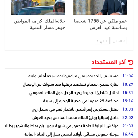
عفو ملكي عن 1788 شخصا
جلالةالملك: كرامة المواطن
بمناسبة عيد العرش
جوهر مسار التنمية
السابق
التالي
آخر المستجداد
11:06
مستشفى الجديدة ينفي مزاعم ولادة سيدة أمام بوابته
10:27
منارة سيدي مصباح تستعيد بريقها بعد سنوات من الإهمال
15:31
احتلال شاطئ الجديدة يعيد الجدل حول الملك العمومي
15:16
محاكمة 25 متهما في قضية الهجرة إلى سبتة
13:33
مقتل عسكريين إسرائيليين بانفجار لغم في مجدل زون
22:02
عاهل إسبانيا يهنئ الملك محمد السادس بعيد العرش
21:33
مراكش: النيابة العامة تحقق في شبهة تزوير بيان نقاط والتشهير بطالب
16:44
عرقلة مفوض قضائي بأولاد احسين تصل إلى النيابة العامة