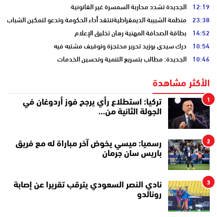
12:19
الجديدة تشدد محاربة السمسرة غير القانونية
23:38
منظمة الشبيبة الديمقراطيةتنتقد أداء الحكومة وتدعو لتمكين الشباب
14:52
بطاقة الصحافة المهنية رهان تخليق الإعلام
10:54
درك سيدي بوزيد تحرير محتجزة وتوقيف مشتبه فيه
10:46
الجديدة: مطالب بتسريع التنمية وتحسين الخدمات
الأكثر مشاهدة
1
تركيا: استطلاع رأي يرجح فوز أردوغان في
الجولة الثانية من…
2
رسميا: ميسي يخوض آخر مباراة له مع فريق
باريس سان جرمان
3
نادي النصر السعودي يترقب تقريرا عن إصابة
رونالدو