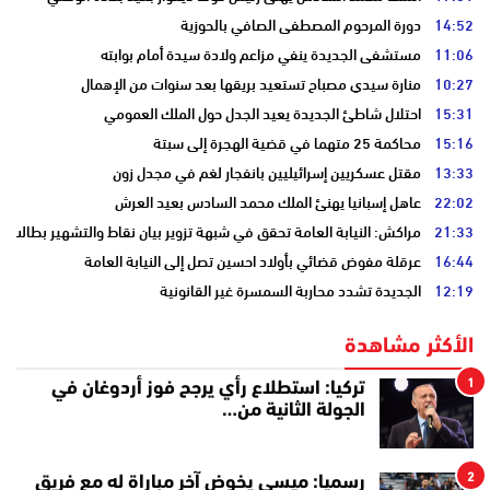
14:52
دورة المرحوم المصطفى الصافي بالحوزية
11:06
مستشفى الجديدة ينفي مزاعم ولادة سيدة أمام بوابته
10:27
منارة سيدي مصباح تستعيد بريقها بعد سنوات من الإهمال
15:31
احتلال شاطئ الجديدة يعيد الجدل حول الملك العمومي
15:16
محاكمة 25 متهما في قضية الهجرة إلى سبتة
13:33
مقتل عسكريين إسرائيليين بانفجار لغم في مجدل زون
22:02
عاهل إسبانيا يهنئ الملك محمد السادس بعيد العرش
21:33
مراكش: النيابة العامة تحقق في شبهة تزوير بيان نقاط والتشهير بطالب
16:44
عرقلة مفوض قضائي بأولاد احسين تصل إلى النيابة العامة
12:19
الجديدة تشدد محاربة السمسرة غير القانونية
الأكثر مشاهدة
1
تركيا: استطلاع رأي يرجح فوز أردوغان في
الجولة الثانية من…
2
رسميا: ميسي يخوض آخر مباراة له مع فريق