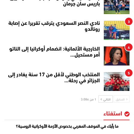
باريس سان جرمان
3
نادي النصر السعودي يترقب تقريرا عن إصابة
رونالدو
4
الخارجية الألمانية: انضمام أوكرانيا إلى الناتو
أمر مستحيل…
5
المنتخب الوطني لأقل من 17 سنة يغادر إلى
الجزائر في رحلة…
السابق
التالي
1 من 3٬086
استفتاء
ما رأيك في الموقف المغربي بخصوص الأزمة الأوكرانية الروسية؟