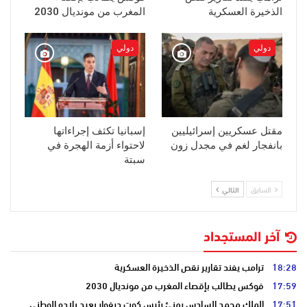
الذخيرة العسكرية
المغرب من مونديال 2030
دولي
دولي
مقتل عسكريين إسرائيليين
إسبانيا تكثف إجراءاتها
بانفجار لغم في مجدل زون
لاحتواء أزمة الهجرة في
سبتة
السابق
التالي
آخر المستجداد
18:28
ترامب يفند تقارير نقص الذخيرة العسكرية
17:59
فوكس يطالب بإقصاء المغرب من مونديال 2030
17:51
الملك محمد السادس يهنئ رئيس كوت ديفوار بعيد بلاده الوطني