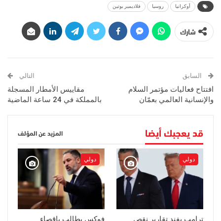
أوكرانيا
روسيا
فلاديمير بوتين
شارك
السابق
التالي
افتتاح فعاليات مؤتمر السلام
مقاييس الأمطار المسجلة
والإنسانية العالمي بعمّان
بالمملكة في 24 ساعة الماضية
قد يعجبك أيضا
المزيد عن المؤلف
دولي
دولي
ترامب يفند تقارير نقص
فوكس يطالب بإقصاء