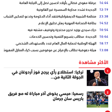
16:44
عرقلة مفوض قضائي بأولاد احسين تصل إلى النيابة العامة
12:19
الجديدة تشدد محاربة السمسرة غير القانونية
23:38
منظمة الشبيبة الديمقراطيةتنتقد أداء الحكومة وتدعو لتمكين الشباب
14:52
بطاقة الصحافة المهنية رهان تخليق الإعلام
10:54
درك سيدي بوزيد تحرير محتجزة وتوقيف مشتبه فيه
10:46
الجديدة: مطالب بتسريع التنمية وتحسين الخدمات
18:17
الهيئة الوطنية لحماية المال العام تندد بالاستهداف الشخصي
13:08
هيئة حقوقية تطالب بالإفراج عن موقوفين بسبب كراء المنازل المفروشة
الأكثر مشاهدة
1
تركيا: استطلاع رأي يرجح فوز أردوغان في
الجولة الثانية من…
2
رسميا: ميسي يخوض آخر مباراة له مع فريق
باريس سان جرمان