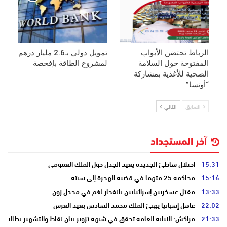
الرباط تحتضن الأبواب
تمويل دولي بـ2.6 مليار درهم
المفتوحة حول السلامة
لمشروع الطاقة بإفحصة
الصحية للأغذية بمشاركة
“أونسا”
السابق
التالي
آخر المستجداد
15:31
احتلال شاطئ الجديدة يعيد الجدل حول الملك العمومي
15:16
محاكمة 25 متهما في قضية الهجرة إلى سبتة
13:33
مقتل عسكريين إسرائيليين بانفجار لغم في مجدل زون
22:02
عاهل إسبانيا يهنئ الملك محمد السادس بعيد العرش
21:33
مراكش: النيابة العامة تحقق في شبهة تزوير بيان نقاط والتشهير بطالب