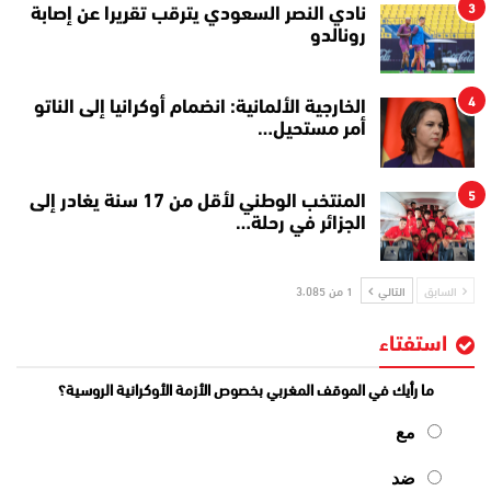
3
نادي النصر السعودي يترقب تقريرا عن إصابة
رونالدو
4
الخارجية الألمانية: انضمام أوكرانيا إلى الناتو
أمر مستحيل…
5
المنتخب الوطني لأقل من 17 سنة يغادر إلى
الجزائر في رحلة…
السابق
التالي
1 من 3٬085
استفتاء
ما رأيك في الموقف المغربي بخصوص الأزمة الأوكرانية الروسية؟
مع
ضد