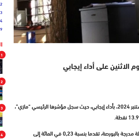
02
33
44
19
ا
1
وم الاثنين على أداء إيجابي
2
أنهت بورصة الدار البيضاء تداولاتها، اليوم الاثنين 02 شتنبر 2024، بأداء إيجابي، حيث سجل مؤشرها الرئيسي “مازي”،
3
وسجل مؤشر “MASI.20″، الذي يعكس أداء 20 مقاولة مدرجة بالبورصة، تقدما بنسبة 0,23 في المائة إلى
4