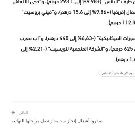
وعلى صعيد القيم الفردية، سجلت أقوى الارتفاعات من طرف “أليانس” (+9.98% إلى 293.1 درهم)، و”دجى الانعاش
الضحى” (+9.97% إلى 34.09 درهم)، وسطوكفيس شمال إفريقيا (+9.86% إلى 15.6 درهم)، و”فيني بروسيت”
بالمقابل، سجلت أقوى الانخفاضات من قبل “شركة المنجزات الميكانيكية” (-6,63% إلى 445 درهم)، و”اب مغرب
كوم”(-3,67 إلى 41 درهم)، و”مكروداتا” (-2,34% إلى 625 درهم)، و”الشركة المنجمية لتويسيت” (-2,21% إلى
ليوم الأربعاء على أداء سلبي
التالي
صفرو: أشغال إنجاز سد مداز تصل مراحلها النهائية