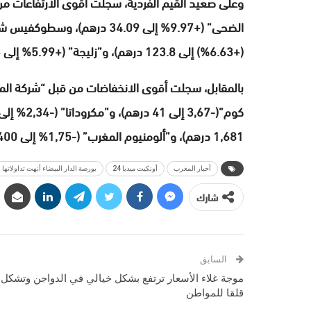
(+6.63%) إلى 123.8 درهم)، و”زليجة” (+5.99% إلى 112.3 درهم).
1,681 درهم)، و”ألومنيوم المغرب” (-1,75% إلى 1,400 درهم).
أخبار المغرب
أونكيت ميديا 24
بورصة الدار البيضاء أنهت تداولاتها ا
شارك
السابق
موجة غلاء الأسعار ترتفع بشكل خيالي في الدواجن وتشكل
قلقا للمواطن