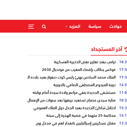
حوادث
سياسة
المزيد
آخر المستجداد
18:
ترامب يفند تقارير نقص الذخيرة العسكرية
17:
فوكس يطالب بإقصاء المغرب من مونديال 2030
17:
الملك محمد السادس يهنئ رئيس كوت ديفوار بعيد بلاده الوطني
14:
دورة المرحوم المصطفى الصافي بالحوزية
11:
مستشفى الجديدة ينفي مزاعم ولادة سيدة أمام بوابته
10:
منارة سيدي مصباح تستعيد بريقها بعد سنوات من الإهمال
15:
احتلال شاطئ الجديدة يعيد الجدل حول الملك العمومي
15:
محاكمة 25 متهما في قضية الهجرة إلى سبتة
13:
مقتل عسكريين إسرائيليين بانفجار لغم في مجدل زون