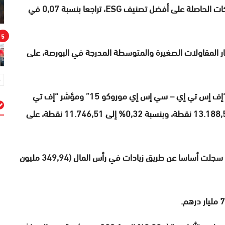
1.132,83 نقطة، بينما سجل MASI.ESG، مؤشر الشركات الحاصلة على أفضل تصنيف ESG، تراجعا بنسبة 0,07 في
5
MASI M”، مؤشر أداء أسعار المقاولات الصغيرة والمتوسطة المدرجة في البورصة، على
وفي ما يخص المؤشرات الدولية، ارتفع كل من مؤشر “إف إس تي إي – سي إس إي موروكو 15” ومؤشر “إف تي
إس إس إي موروكو آل – ليكيد”، بنسبة 0,42% إلى 13.188,51 نقطة، وبنسبة 0,32% إلى 11.746,51 نقطة، على
م
وبلغ الحجم الإجمالي للتداولات 480,78 مليون درهم، سجلت أساسا عن طريق زيادات في رأس المال (349,94 مليون