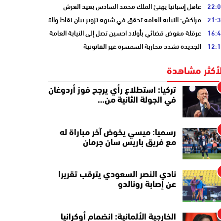
22:
عاهل إسبانيا يهنئ الملك محمد السادس بعيد العرش
21:
مراكش: النيابة العامة تحقق في شبهة تزوير بيان نقاط والتشهير بطالب
16:
عرقلة مفوض قضائي بأولاد احسين تصل إلى النيابة العامة
12:
الجديدة تشدد محاربة السمسرة غير القانونية
لأكثر مشاهدة
تركيا: استطلاع رأي يرجح فوز أردوغان
في الجولة الثانية من…
رسميا: ميسي يخوض آخر مباراة له
مع فريق باريس سان جرمان
نادي النصر السعودي يترقب تقريرا
عن إصابة رونالدو
الخارجية الألمانية: انضمام أوكرانيا