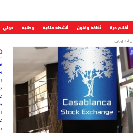
أقلام حرة
ثقافة وفنون
أنشطة ملكية
وطنية
دولي
لى أداء إيجابي
28
59
51
52
06
27
31
16
33