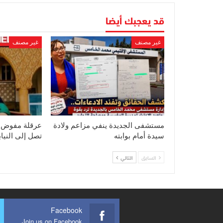
قد يعجبك أيضا
غير مصنف
غير مصنف
مستشفى الجديدة ينفي مزاعم ولادة
عرقلة مفوض ق
سيدة أمام بوابته
تصل إلى النياب
السابق
التالي
Facebook
Join us on Facebook