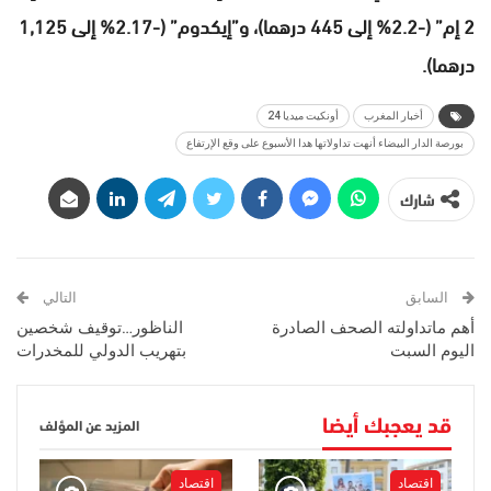
2 إم” (-2.2% إلى 445 درهما)، و”إيكدوم” (-2.17% إلى 1,125
درهما).
أخبار المغرب
أونكيت ميديا 24
بورصة الدار البيضاء أنهت تداولاتها هدا الأسبوع على وقع الإرتفاع
شارك
السابق
التالي
أهم ماتداولته الصحف الصادرة
الناظور…توقيف شخصين
اليوم السبت
بتهريب الدولي للمخدرات
قد يعجبك أيضا
المزيد عن المؤلف
اقتصاد
اقتصاد