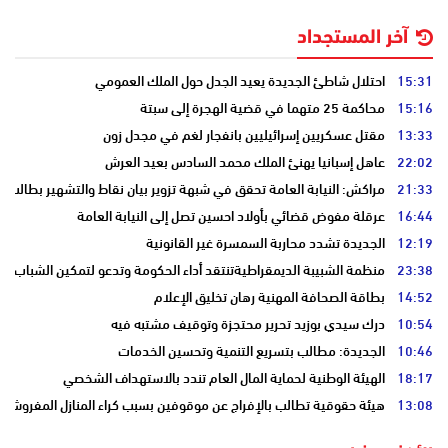
آخر المستجداد
15:31
احتلال شاطئ الجديدة يعيد الجدل حول الملك العمومي
15:16
محاكمة 25 متهما في قضية الهجرة إلى سبتة
13:33
مقتل عسكريين إسرائيليين بانفجار لغم في مجدل زون
22:02
عاهل إسبانيا يهنئ الملك محمد السادس بعيد العرش
21:33
مراكش: النيابة العامة تحقق في شبهة تزوير بيان نقاط والتشهير بطالب
16:44
عرقلة مفوض قضائي بأولاد احسين تصل إلى النيابة العامة
12:19
الجديدة تشدد محاربة السمسرة غير القانونية
23:38
منظمة الشبيبة الديمقراطيةتنتقد أداء الحكومة وتدعو لتمكين الشباب
14:52
بطاقة الصحافة المهنية رهان تخليق الإعلام
10:54
درك سيدي بوزيد تحرير محتجزة وتوقيف مشتبه فيه
10:46
الجديدة: مطالب بتسريع التنمية وتحسين الخدمات
18:17
الهيئة الوطنية لحماية المال العام تندد بالاستهداف الشخصي
13:08
هيئة حقوقية تطالب بالإفراج عن موقوفين بسبب كراء المنازل المفروشة