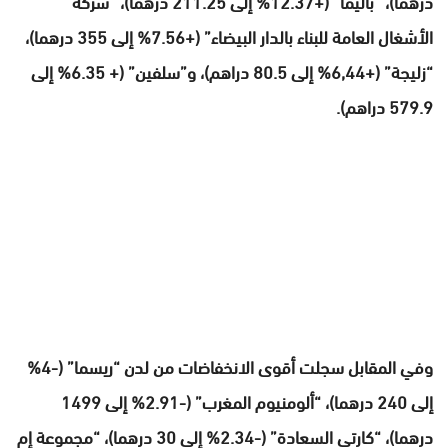
درهما)، “باليما” (+12.37% إلى 211.25 درهما)، “شركة
الأشغال العامة للبناء بالدار البيضاء” (+7.56% إلى 355 درهما)،
“زليجة” (+6,44% إلى 80.5 دراهم)، و”سلفين” (+ 6.35% إلى
579.9 دراهم).
وفي المقابل سجلت أقوى الانخفاضات من لدن “ريسما” (-4%
إلى 240 درهما)، “ألومنيوم المغرب” (-2.91% إلى 1499
درهما)، “كارتي السعادة” (-2.34% إلى 30 درهما)، “مجموعة إم