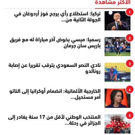
الأكثر مشاهدة
1
تركيا: استطلاع رأي يرجح فوز أردوغان في
الجولة الثانية من…
2
رسميا: ميسي يخوض آخر مباراة له مع فريق
باريس سان جرمان
3
نادي النصر السعودي يترقب تقريرا عن إصابة
رونالدو
4
الخارجية الألمانية: انضمام أوكرانيا إلى الناتو
أمر مستحيل…
5
المنتخب الوطني لأقل من 17 سنة يغادر إلى
الجزائر في رحلة…