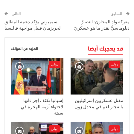
السابق
التالي
معركة واد المخازن: انتصارٌ
سيميوني يؤكد دعمه المطلق
دبلوماسيٌّ بقدر ما هو عسكريّ
لجريزمان قبيل مواجهة فالنسيا
قد يعجبك أيضا
المزيد عن المؤلف
دولي
دولي
مقتل عسكريين إسرائيليين
إسبانيا تكثف إجراءاتها
بانفجار لغم في مجدل زون
لاحتواء أزمة الهجرة في
سبتة
دولي
دولي