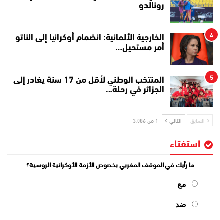
رونالدو
4
الخارجية الألمانية: انضمام أوكرانيا إلى الناتو
أمر مستحيل…
5
المنتخب الوطني لأقل من 17 سنة يغادر إلى
الجزائر في رحلة…
السابق
التالي
1 من 3٬086
استفتاء
ما رأيك في الموقف المغربي بخصوص الأزمة الأوكرانية الروسية؟
مع
ضد