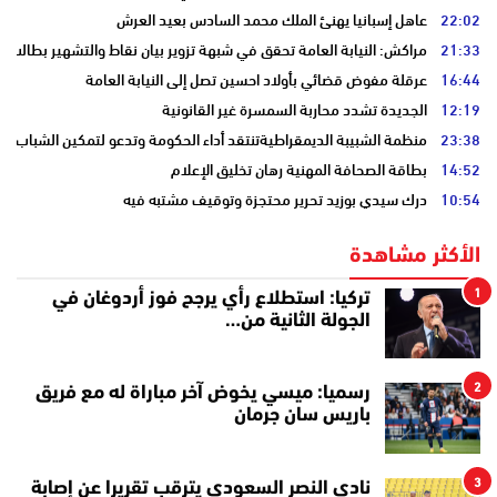
22:02
عاهل إسبانيا يهنئ الملك محمد السادس بعيد العرش
21:33
مراكش: النيابة العامة تحقق في شبهة تزوير بيان نقاط والتشهير بطالب
16:44
عرقلة مفوض قضائي بأولاد احسين تصل إلى النيابة العامة
12:19
الجديدة تشدد محاربة السمسرة غير القانونية
23:38
منظمة الشبيبة الديمقراطيةتنتقد أداء الحكومة وتدعو لتمكين الشباب
14:52
بطاقة الصحافة المهنية رهان تخليق الإعلام
10:54
درك سيدي بوزيد تحرير محتجزة وتوقيف مشتبه فيه
الأكثر مشاهدة
1
تركيا: استطلاع رأي يرجح فوز أردوغان في
الجولة الثانية من…
2
رسميا: ميسي يخوض آخر مباراة له مع فريق
باريس سان جرمان
3
نادي النصر السعودي يترقب تقريرا عن إصابة