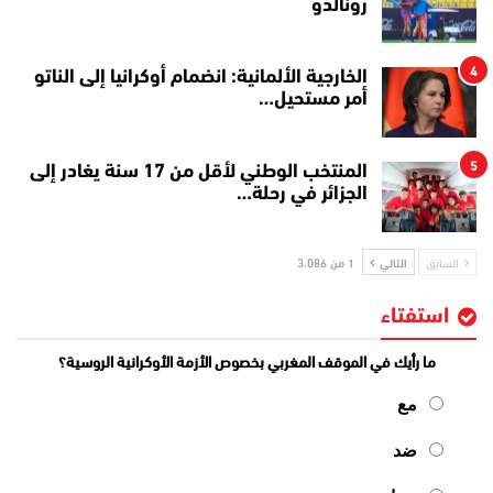
رونالدو
4
الخارجية الألمانية: انضمام أوكرانيا إلى الناتو
أمر مستحيل…
5
المنتخب الوطني لأقل من 17 سنة يغادر إلى
الجزائر في رحلة…
السابق
التالي
1 من 3٬086
استفتاء
ما رأيك في الموقف المغربي بخصوص الأزمة الأوكرانية الروسية؟
مع
ضد