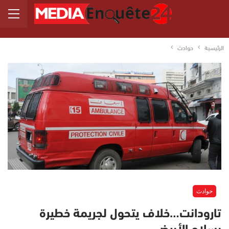
الرئيسية
حوادث
حوادث
تارودانت…خلاف يتحول لجريمة خطيرة