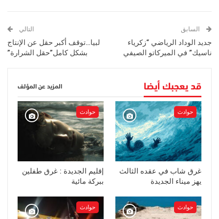
السابق
التالي
جديد الوداد الرياضي “زكرياء
لبيا…توقف أكبر حقل عن الإنتاج
ناسيك” في الميركاتو الصيفي
بشكل كامل”حقل الشرارة”
قد يعجبك أيضا
المزيد عن المؤلف
حوادث
حوادث
غرق شاب في عقده الثالث
إقليم الجديدة : غرق طفلين
يهز ميناء الجديدة
ببركة مائية
حوادث
حوادث