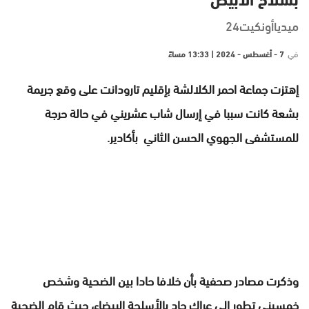
بسلاح الأبيض
ميدياأونكيت24
في
7 - أغسطس - 2024 | 13:33 مساءً
إهتزت جماعة احمر الكلالشة بإقليم تارودانت على وقع جريمة
بشعة كانت سببا في إرسال شاب عشريني في حالة حرجة
للمستشفى الجهوي الحسن الثاني
بأكادير
.
وذكرت مصادر صحفية بأن خلافا حادا بين الضحية وشخص
خمسيني تطور إلى عراك حاد بالأسلحة البيضاء، حيث قام الضحية