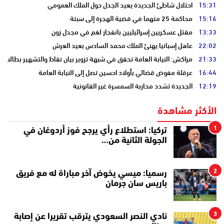
15:31
احتلال شاطئ الجديدة يعيد الجدل حول الملك العمومي
15:16
محاكمة 25 متهما في قضية الهجرة إلى سبتة
13:33
مقتل عسكريين إسرائيليين بانفجار لغم في مجدل زون
22:02
عاهل إسبانيا يهنئ الملك محمد السادس بعيد العرش
21:33
مراكش: النيابة العامة تحقق في شبهة تزوير بيان نقاط والتشهير بطالب
16:44
عرقلة مفوض قضائي بأولاد احسين تصل إلى النيابة العامة
12:19
الجديدة تشدد محاربة السمسرة غير القانونية
الأكثر مشاهدة
1
تركيا: استطلاع رأي يرجح فوز أردوغان في
الجولة الثانية من…
2
رسميا: ميسي يخوض آخر مباراة له مع فريق
باريس سان جرمان
3
نادي النصر السعودي يترقب تقريرا عن إصابة